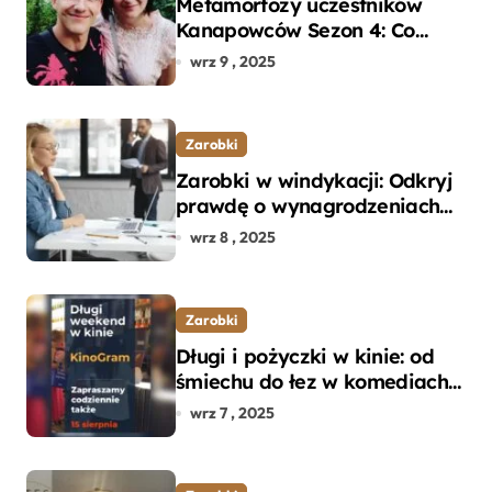
Metamorfozy uczestników
Kanapowców Sezon 4: Co
naprawdę zaskoczyło
wrz 9 , 2025
ekspertów?
Zarobki
Zarobki w windykacji: Odkryj
prawdę o wynagrodzeniach
specjalistów w branży
wrz 8 , 2025
Zarobki
Długi i pożyczki w kinie: od
śmiechu do łez w komediach i
dramatach
wrz 7 , 2025