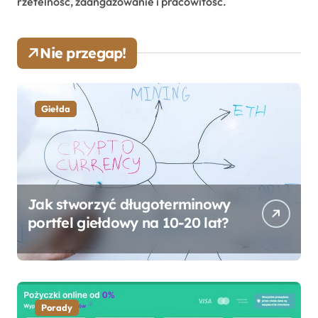
rzetelność, zaangażowanie i pracowitość.
Nie przegap!
Giełda
Jak stworzyć długoterminowy
portfel giełdowy na 10-20 lat?
Porady