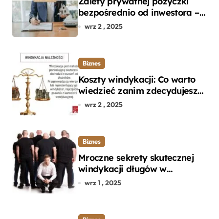
Zalety prywatnej pożyczki
bezpośrednio od inwestora –
dlaczego warto?
wrz 2 , 2025
Biznes
Koszty windykacji: Co warto
wiedzieć zanim zdecydujesz
się na odzyskanie długu?
wrz 2 , 2025
Biznes
Mroczne sekrety skutecznej
windykacji długów w
departamencie windykacji
wrz 1 , 2025
terenowej