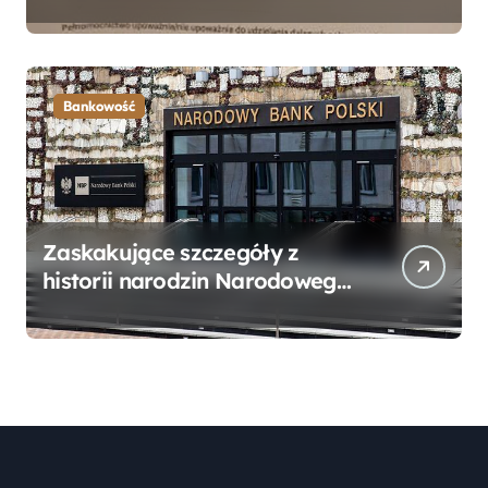
Bankowego – Praktyczny
Przewodnik
Bankowość
Zaskakujące szczegóły z
historii narodzin Narodowego
Banku Polskiego, o których
mogłeś nie wiedzieć