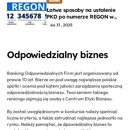
Biznes
Łatwe sposoby na ustalenie
PKD po numerze REGON w
kilku prostych krokach
sie 31 , 2025
Odpowiedzialny biznes
Ranking Odpowiedzialnych Firm jest organizowany od
prawie 10 lat. Bierze on pod uwagę największe polskie
spółki i ocenia pod kątem jakości zarządzania społeczną
odpowiedzialnością biznesu. Tworzeniem takiego
rankingu zajmują się osoby z Centrum Etyki Biznesu.
By zostać uwzględnionym w konkursie należy spełniać
liczne kryteria, a także zatrudniać najlepsze jednostki na
rynku. Należy pamiętać, że dpowiedzialny biznes to