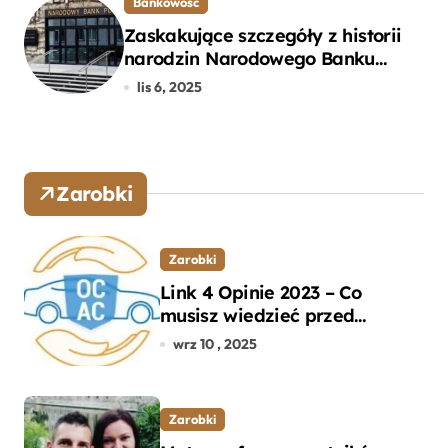
Bankowość
Zaskakujące szczegóły z historii
narodzin Narodowego Banku
Polskiego, o których mogłeś nie
lis 6, 2025
wiedzieć
Zarobki
Zarobki
Link 4 Opinie 2023 – Co
musisz wiedzieć przed
wyborem ubezpieczenia OC i
wrz 10 , 2025
AC?
Zarobki