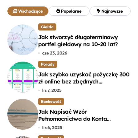
a
j
Wschodzące
Popularne
Najnowsze
:
Giełda
Jak stworzyć długoterminowy
portfel giełdowy na 10-20 lat?
cze 23, 2026
Porady
Jak szybko uzyskać pożyczkę 300
zł online bez zbędnych
formalności?
lis 7, 2025
Bankowość
Jak Napisać Wzór
Pełnomocnictwa do Konta
Bankowego – Praktyczny
lis 6, 2025
Przewodnik