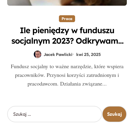
Praca
Ile pieniędzy w funduszu
socjalnym 2023? Odkrywamy
ukryte koszty dla pracowników!
Jacek Pawlicki
kwi 25, 2025
Fundusz socjalny to ważne narzędzie, które wspiera
pracowników. Przynosi korzyści zatrudnionym i
pracodawcom. Działania związane...
S
z
u
k