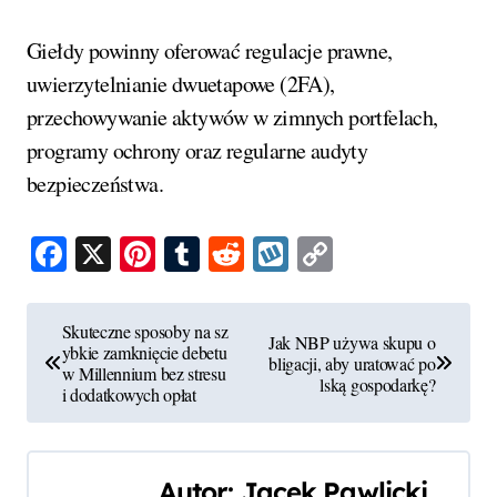
Giełdy powinny oferować regulacje prawne,
uwierzytelnianie dwuetapowe (2FA),
przechowywanie aktywów w zimnych portfelach,
programy ochrony oraz regularne audyty
bezpieczeństwa.
Facebook
X
Pinterest
Tumblr
Reddit
Wykop
Copy
Link
N
Skuteczne sposoby na sz
Jak NBP używa skupu o
ybkie zamknięcie debetu
a
bligacji, aby uratować po
w Millennium bez stresu
lską gospodarkę?
i dodatkowych opłat
w
i
Autor:
Jacek Pawlicki