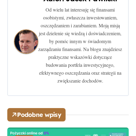
g
Od wielu lat interesuję się finansami
a
osobistymi, zwłaszcza inwestowaniem,
c
oszczędzaniem i zarabianiem. Moją misją
jest dzielenie się wiedzą i doświadczeniem,
j
by pomóc innym w świadomym
zarządzaniu finansami. Na blogu znajdziesz
a
praktyczne wskazówki dotyczące
w
budowania portfela inwestycyjnego,
efektywnego oszczędzania oraz strategii na
p
zwiększanie dochodów.
i
s
u
Podobne wpisy