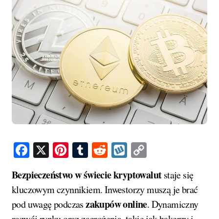
Facebook
X
Pinterest
Tumblr
Reddit
Wykop
Copy
Link
Bezpieczeństwo w świecie kryptowalut
staje się
kluczowym czynnikiem. Inwestorzy muszą je brać
zakupów online
pod uwagę podczas
. Dynamiczny
rozwój rynku oraz zagrożenia, takie jak hakerzy i