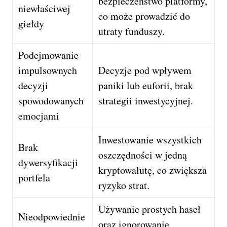
bezpieczeństwo platformy,
niewłaściwej
co może prowadzić do
giełdy
utraty funduszy.
Podejmowanie
impulsownych
Decyzje pod wpływem
decyzji
paniki lub euforii, brak
spowodowanych
strategii inwestycyjnej.
emocjami
Inwestowanie wszystkich
Brak
oszczędności w jedną
dywersyfikacji
kryptowalutę, co zwiększa
portfela
ryzyko strat.
Używanie prostych haseł
Nieodpowiednie
oraz ignorowanie