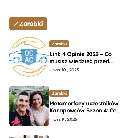
Zarobki
Zarobki
Link 4 Opinie 2023 – Co
musisz wiedzieć przed
wyborem ubezpieczenia
wrz 10 , 2025
OC i AC?
Zarobki
Metamorfozy uczestników
Kanapowców Sezon 4: Co
naprawdę zaskoczyło
wrz 9 , 2025
ekspertów?