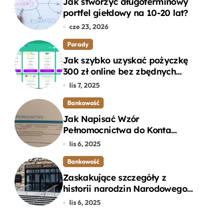
Jak stworzyć długoterminowy
portfel giełdowy na 10-20 lat?
cze 23, 2026
Porady
Jak szybko uzyskać pożyczkę
300 zł online bez zbędnych
formalności?
lis 7, 2025
Bankowość
Jak Napisać Wzór
Pełnomocnictwa do Konta
Bankowego – Praktyczny
lis 6, 2025
Przewodnik
Bankowość
Zaskakujące szczegóły z
historii narodzin Narodowego
Banku Polskiego, o których
lis 6, 2025
mogłeś nie wiedzieć