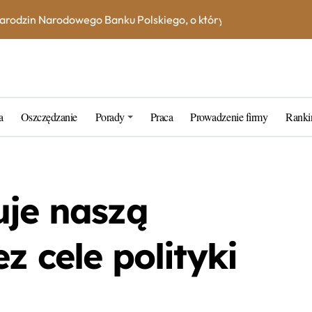
na książeczce mieszkaniowej w 2023 roku? Skorzystaj z kalkula
e – jak uniknąć dodatkowych kosztów i opłat?
ne blogerskie porady na 2023 rok
rtner w zarządzaniu kapitałem
a
Oszczędzanie
Porady
Praca
Prowadzenie firmy
Ranki
k wybrać najlepszą inwestycję dla siebie?
tarych funtów w NBP – co warto wiedzieć?
tfel giełdowy na 10-20 lat?
uje naszą
z cele polityki