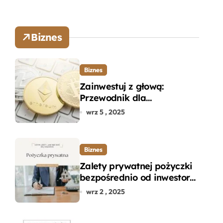
Biznes
Biznes
Zainwestuj z głową:
Przewodnik dla
początkujących w zakupie
wrz 5 , 2025
kryptowalut bez wpadek
Biznes
Zalety prywatnej pożyczki
bezpośrednio od inwestora
– dlaczego warto?
wrz 2 , 2025