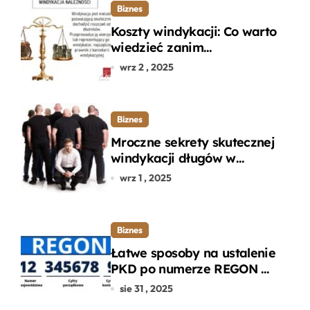
Biznes
Koszty windykacji: Co warto
wiedzieć zanim
zdecydujesz się na
wrz 2 , 2025
odzyskanie długu?
Biznes
Mroczne sekrety skutecznej
windykacji długów w
departamencie windykacji
wrz 1 , 2025
terenowej
Biznes
Łatwe sposoby na ustalenie
PKD po numerze REGON w
kilku prostych krokach
sie 31 , 2025