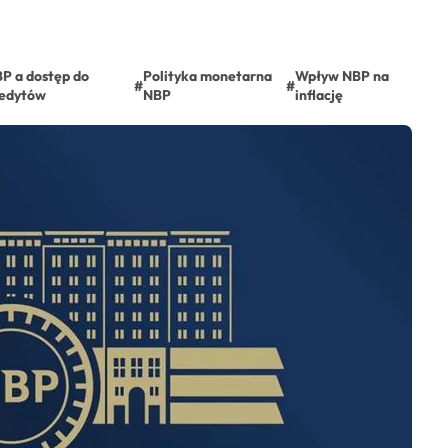
P a dostęp do
Polityka monetarna
Wpływ NBP na
#
#
edytów
NBP
inflację