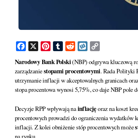
Facebook
X
Pinterest
Tumblr
Reddit
Wykop
Copy
Link
Narodowy Bank Polski
(NBP) odgrywa kluczową rolę
stopami procentowymi
zarządzanie
. Rada Polityki
utrzymanie inflacji w akceptowalnych granicach ora
stopa procentowa wynosi 5,75%, co daje NBP pole do
inflację
Decyzje RPP wpływają na
oraz na koszt kre
procentowych prowadzi do ograniczenia wydatków k
s
inflacji. Z kolei obniżenie stóp procentowych może
na rynku.