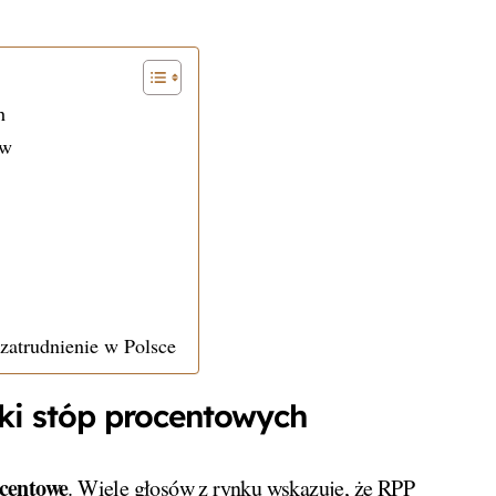
h
ów
zatrudnienie w Polsce
żki stóp procentowych
ocentowe
. Wiele głosów z rynku wskazuje, że RPP