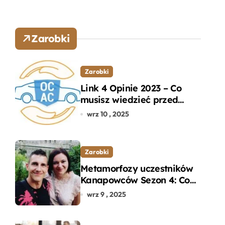
Zarobki
Zarobki
Link 4 Opinie 2023 – Co
musisz wiedzieć przed
wyborem ubezpieczenia
wrz 10 , 2025
OC i AC?
Zarobki
Metamorfozy uczestników
Kanapowców Sezon 4: Co
naprawdę zaskoczyło
wrz 9 , 2025
ekspertów?