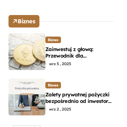
Biznes
Biznes
Zainwestuj z głową:
Przewodnik dla
początkujących w zakupie
wrz 5 , 2025
kryptowalut bez wpadek
Biznes
Zalety prywatnej pożyczki
bezpośrednio od inwestora
– dlaczego warto?
wrz 2 , 2025