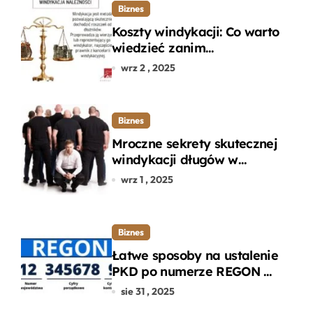
Biznes
Koszty windykacji: Co warto
wiedzieć zanim
zdecydujesz się na
wrz 2 , 2025
odzyskanie długu?
Biznes
Mroczne sekrety skutecznej
windykacji długów w
departamencie windykacji
wrz 1 , 2025
terenowej
Biznes
Łatwe sposoby na ustalenie
PKD po numerze REGON w
kilku prostych krokach
sie 31 , 2025