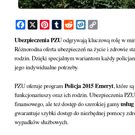
Facebook
X
Pinterest
Tumblr
Reddit
Wykop
Copy
Link
Ubezpieczenia PZU
odgrywają kluczową rolę w mini
Różnorodna oferta ubezpieczeń na życie i zdrowie s
rodzin. Dzięki specjalnym wariantom każdy policjant
jego indywidualne potrzeby.
Policja 2015 Emeryt
PZU oferuje program
, które 
funkcjonariuszy oraz ich rodzin. Ubezpieczenia PZU
usług
finansowego, ale też dostęp do szerokiej gamy
gwarantuje szybki dostęp do niezbędnej pomocy zdro
wypadków służbowych.