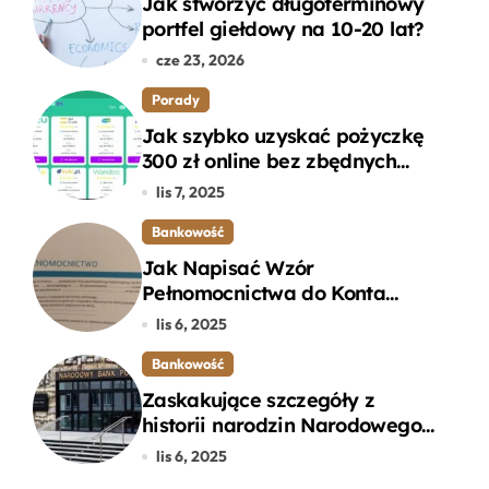
Jak stworzyć długoterminowy
portfel giełdowy na 10-20 lat?
cze 23, 2026
Porady
Jak szybko uzyskać pożyczkę
300 zł online bez zbędnych
formalności?
lis 7, 2025
Bankowość
Jak Napisać Wzór
Pełnomocnictwa do Konta
Bankowego – Praktyczny
lis 6, 2025
Przewodnik
Bankowość
Zaskakujące szczegóły z
historii narodzin Narodowego
Banku Polskiego, o których
lis 6, 2025
mogłeś nie wiedzieć