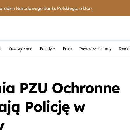
na książeczce mieszkaniowej w 2023 roku? Skorzystaj z kalkula
e – jak uniknąć dodatkowych kosztów i opłat?
ne blogerskie porady na 2023 rok
rtner w zarządzaniu kapitałem
a
Oszczędzanie
Porady
Praca
Prowadzenie firmy
Ranki
k wybrać najlepszą inwestycję dla siebie?
tarych funtów w NBP – co warto wiedzieć?
tfel giełdowy na 10-20 lat?
nia PZU Ochronne
ją Policję w
y