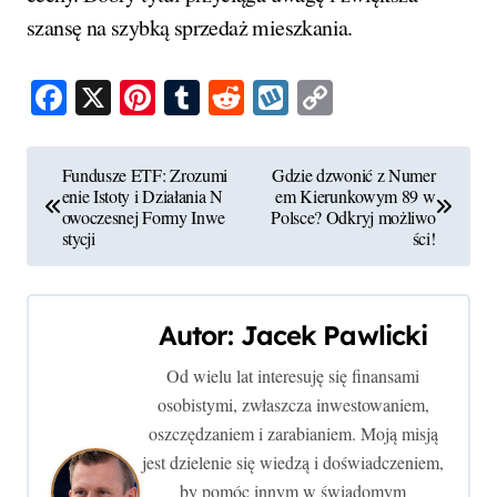
szansę na szybką sprzedaż mieszkania.
Facebook
X
Pinterest
Tumblr
Reddit
Wykop
Copy
Link
N
Fundusze ETF: Zrozumi
Gdzie dzwonić z Numer
enie Istoty i Działania N
em Kierunkowym 89 w
a
owoczesnej Formy Inwe
Polsce? Odkryj możliwo
stycji
ści!
w
i
Autor:
Jacek Pawlicki
g
Od wielu lat interesuję się finansami
a
osobistymi, zwłaszcza inwestowaniem,
c
oszczędzaniem i zarabianiem. Moją misją
jest dzielenie się wiedzą i doświadczeniem,
j
by pomóc innym w świadomym