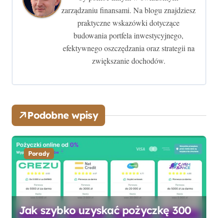
zarządzaniu finansami. Na blogu znajdziesz
a
praktyczne wskazówki dotyczące
w
budowania portfela inwestycyjnego,
efektywnego oszczędzania oraz strategii na
p
zwiększanie dochodów.
i
s
u
Podobne wpisy
Porady
Jak szybko uzyskać pożyczkę 300