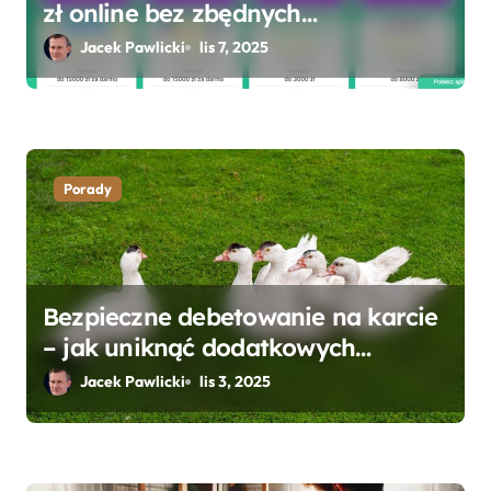
zł online bez zbędnych
formalności?
Jacek Pawlicki
lis 7, 2025
Porady
Bezpieczne debetowanie na karcie
– jak uniknąć dodatkowych
kosztów i opłat?
Jacek Pawlicki
lis 3, 2025