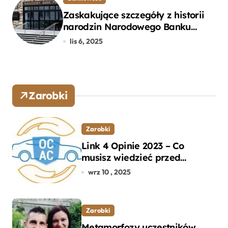
Zaskakujące szczegóły z historii
narodzin Narodowego Banku
Polskiego, o których mogłeś nie
lis 6, 2025
wiedzieć
Zarobki
Zarobki
Link 4 Opinie 2023 – Co
musisz wiedzieć przed
wyborem ubezpieczenia OC i
wrz 10 , 2025
AC?
Zarobki
Metamorfozy uczestników