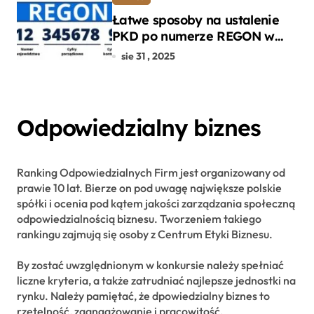
Łatwe sposoby na ustalenie
PKD po numerze REGON w
kilku prostych krokach
sie 31 , 2025
Odpowiedzialny biznes
Ranking Odpowiedzialnych Firm jest organizowany od
prawie 10 lat. Bierze on pod uwagę największe polskie
spółki i ocenia pod kątem jakości zarządzania społeczną
odpowiedzialnością biznesu. Tworzeniem takiego
rankingu zajmują się osoby z Centrum Etyki Biznesu.
By zostać uwzględnionym w konkursie należy spełniać
liczne kryteria, a także zatrudniać najlepsze jednostki na
rynku. Należy pamiętać, że dpowiedzialny biznes to
rzetelność, zaangażowanie i pracowitość.