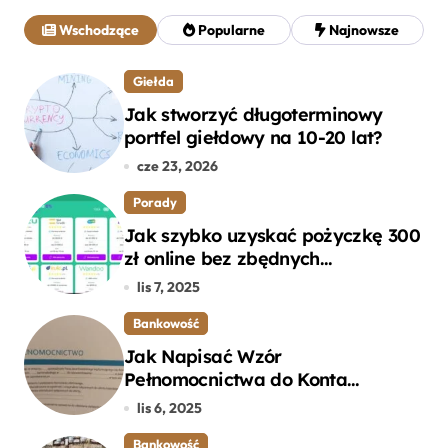
j
Wschodzące
Popularne
Najnowsze
:
Giełda
Jak stworzyć długoterminowy
portfel giełdowy na 10-20 lat?
cze 23, 2026
Porady
Jak szybko uzyskać pożyczkę 300
zł online bez zbędnych
formalności?
lis 7, 2025
Bankowość
Jak Napisać Wzór
Pełnomocnictwa do Konta
Bankowego – Praktyczny
lis 6, 2025
Przewodnik
Bankowość