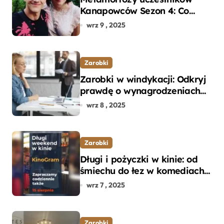
Kanapowców Sezon 4: Co
naprawdę zaskoczyło
wrz 9 , 2025
ekspertów?
Zarobki
Zarobki w windykacji: Odkryj
prawdę o wynagrodzeniach
specjalistów w branży
wrz 8 , 2025
Zarobki
Długi i pożyczki w kinie: od
śmiechu do łez w komediach i
dramatach
wrz 7 , 2025
Zarobki