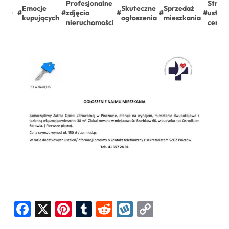
Profesjonalne
Strate
Emocje
Skuteczne
Sprzedaż
#
#
zdjęcia
#
#
#
ustala
kupujących
ogłoszenia
mieszkania
nieruchomości
ceny
Facebook
X
Pinterest
Tumblr
Reddit
Wykop
Copy
Link