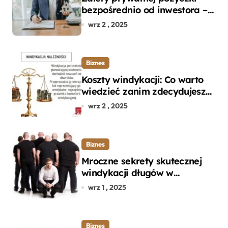
bezpośrednio od inwestora –
dlaczego warto?
wrz 2 , 2025
Biznes
Koszty windykacji: Co warto
wiedzieć zanim zdecydujesz
się na odzyskanie długu?
wrz 2 , 2025
Biznes
Mroczne sekrety skutecznej
windykacji długów w
departamencie windykacji
wrz 1 , 2025
terenowej
Biznes