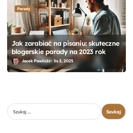
Porady
Jak zarabiać na pisaniu: skuteczne
blogerskie porady na 2023 rok
Jacek Pawlicki
lis 3, 2025
S
z
u
k
a