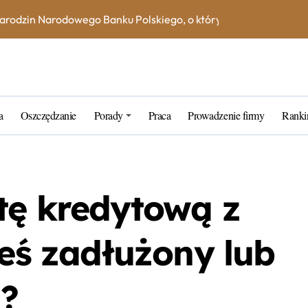
na książeczce mieszkaniowej w 2023 roku? Skorzystaj z kalkula
e – jak uniknąć dodatkowych kosztów i opłat?
ne blogerskie porady na 2023 rok
rtner w zarządzaniu kapitałem
a
Oszczędzanie
Porady
Praca
Prowadzenie firmy
Ranki
k wybrać najlepszą inwestycję dla siebie?
tarych funtów w NBP – co warto wiedzieć?
tfel giełdowy na 10-20 lat?
tę kredytową z
teś zadłużony lub
?