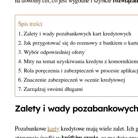
rozwiązan
na dowolny cel, co jest wygodne i szybkie
Spis treści
Zalety i wady pozabankowych kart kredytowych
Jak przygotować się do rozmowy z bankiem o kart
Wybór odpowiedniej oferty
Mity na temat uzyskiwania kredytu z komornikiem
Rola poręczenia i zabezpieczeń w procesie aplikacj
Znaczenie zabezpieczeń w ocenie kredytowej
Zarządzaj swoimi długami
Zalety i wady pozabankowych
Pozabankowe
karty
kredytowe mają wiele zalet. Ich 
krótkim czasie
otrzymują środki w
, co ma duże zna