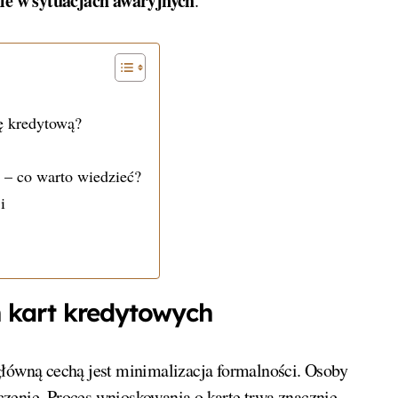
ie w sytuacjach awaryjnych
.
ę kredytową?
 – co warto wiedzieć?
i
 kart kredytowych
główną cechą jest minimalizacja formalności. Osoby
czenie. Proces wnioskowania o kartę trwa znacznie