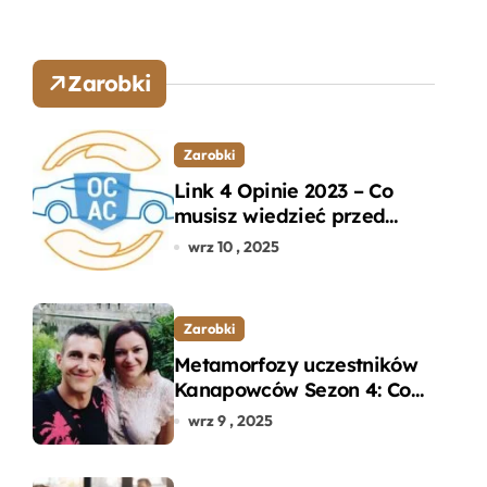
Zarobki
Zarobki
Link 4 Opinie 2023 – Co
musisz wiedzieć przed
wyborem ubezpieczenia
wrz 10 , 2025
OC i AC?
Zarobki
Metamorfozy uczestników
Kanapowców Sezon 4: Co
naprawdę zaskoczyło
wrz 9 , 2025
ekspertów?