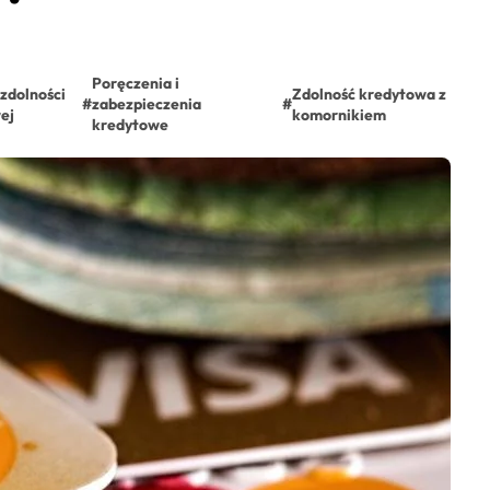
Poręczenia i
zdolności
Zdolność kredytowa z
#
zabezpieczenia
#
ej
komornikiem
kredytowe