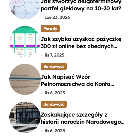
Jak stworzyć długoterminowy
portfel giełdowy na 10-20 lat?
cze 23, 2026
Porady
Jak szybko uzyskać pożyczkę
300 zł online bez zbędnych
formalności?
lis 7, 2025
Bankowość
Jak Napisać Wzór
Pełnomocnictwa do Konta
Bankowego – Praktyczny
lis 6, 2025
Przewodnik
Bankowość
Zaskakujące szczegóły z
historii narodzin Narodowego
Banku Polskiego, o których
lis 6, 2025
mogłeś nie wiedzieć