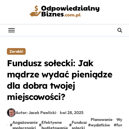
Skip
to
content
Zarobki
Fundusz sołecki: Jak
mądrze wydać pieniądze
dla dobra twojej
miejscowości?
Autor: Jacek Pawlicki
kwi 28, 2025
Planowanie
Wyzwa
Angażowanie
Efektywne
Fundusz
#
#
#
#
wydatków
#
fundu
społeczności
budżetowanie
sołecki