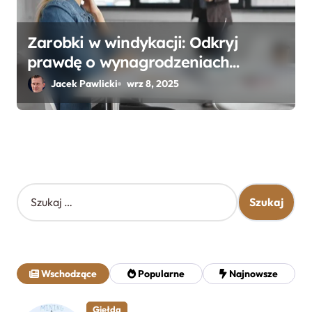
Zarobki w windykacji: Odkryj
prawdę o wynagrodzeniach
specjalistów w branży
Jacek Pawlicki
wrz 8, 2025
S
z
u
k
a
j
Wschodzące
Popularne
Najnowsze
:
Giełda