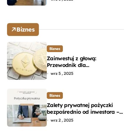
Biznes
Biznes
Zainwestuj z głową:
Przewodnik dla
początkujących w zakupie
wrz 5 , 2025
kryptowalut bez wpadek
Biznes
Zalety prywatnej pożyczki
bezpośrednio od inwestora –
dlaczego warto?
wrz 2 , 2025