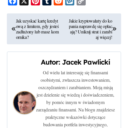
Facebook
X
Pinterest
Tumblr
Reddit
Wykop
Copy
Link
N
Jak uzyskać kartę kredyt
Jakie kryptowaluty do ko
ową z limitem, gdy jesteś
pania naprawdę się opłac
a
zadłużony lub masz kom
ają? Uniknij strat i zarabi
ornika?
aj więcej!
w
i
Autor:
Jacek Pawlicki
g
Od wielu lat interesuję się finansami
a
osobistymi, zwłaszcza inwestowaniem,
c
oszczędzaniem i zarabianiem. Moją misją
jest dzielenie się wiedzą i doświadczeniem,
j
by pomóc innym w świadomym
zarządzaniu finansami. Na blogu znajdziesz
a
praktyczne wskazówki dotyczące
w
budowania portfela inwestycyjnego,