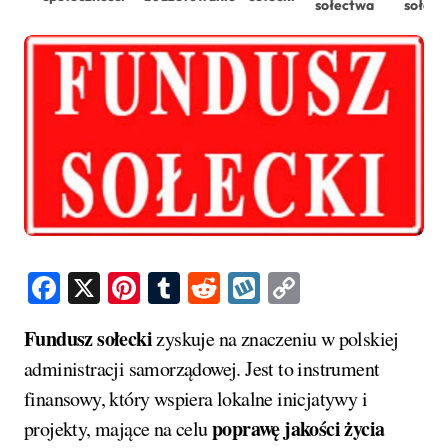
sołectwa
sołeck
Facebook
X
Pinterest
Tumblr
Reddit
Wykop
Copy
Link
Fundusz sołecki
zyskuje na znaczeniu w polskiej
administracji samorządowej. Jest to instrument
finansowy, który wspiera lokalne inicjatywy i
poprawę jakości życia
projekty, mające na celu