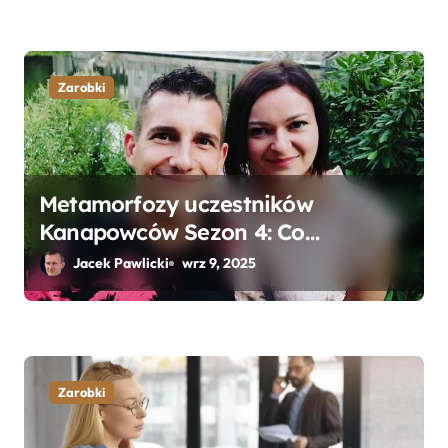
Zarobki
Metamorfozy uczestników
Kanapowców Sezon 4: Co
naprawdę zaskoczyło ekspertów?
Jacek Pawlicki
wrz 9, 2025
Zarobki