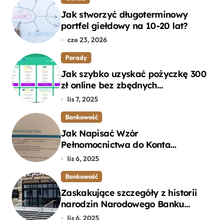
Jak stworzyć długoterminowy
portfel giełdowy na 10-20 lat?
cze 23, 2026
Porady
Jak szybko uzyskać pożyczkę 300
zł online bez zbędnych
formalności?
lis 7, 2025
Bankowość
Jak Napisać Wzór
Pełnomocnictwa do Konta
Bankowego – Praktyczny
lis 6, 2025
Przewodnik
Bankowość
Zaskakujące szczegóły z historii
narodzin Narodowego Banku
Polskiego, o których mogłeś nie
lis 6, 2025