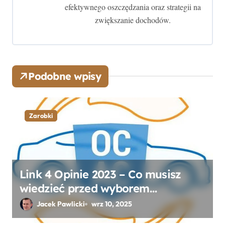
efektywnego oszczędzania oraz strategii na
p
zwiększanie dochodów.
i
s
u
Podobne wpisy
Zarobki
Link 4 Opinie 2023 – Co musisz
wiedzieć przed wyborem
ubezpieczenia OC i AC?
Jacek Pawlicki
wrz 10, 2025