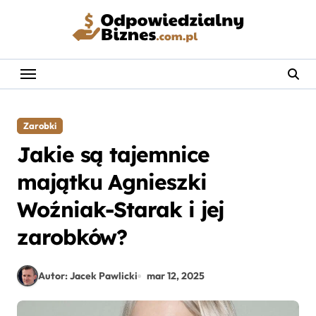
Skip
to
content
Zarobki
Jakie są tajemnice
majątku Agnieszki
Woźniak-Starak i jej
zarobków?
Autor: Jacek Pawlicki
mar 12, 2025