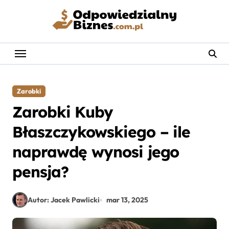
Skip
to
content
Zarobki
Zarobki Kuby
Błaszczykowskiego – ile
naprawdę wynosi jego
pensja?
Autor: Jacek Pawlicki
mar 13, 2025