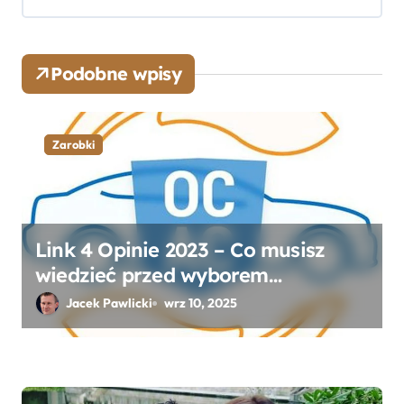
i
s
Podobne wpisy
u
Zarobki
Link 4 Opinie 2023 – Co musisz
wiedzieć przed wyborem
ubezpieczenia OC i AC?
Jacek Pawlicki
wrz 10, 2025