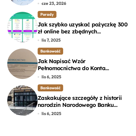
cze 23, 2026
Porady
Jak szybko uzyskać pożyczkę 300
zł online bez zbędnych
formalności?
lis 7, 2025
Bankowość
Jak Napisać Wzór
Pełnomocnictwa do Konta
Bankowego – Praktyczny
lis 6, 2025
Przewodnik
Bankowość
Zaskakujące szczegóły z historii
narodzin Narodowego Banku
Polskiego, o których mogłeś nie
lis 6, 2025
wiedzieć