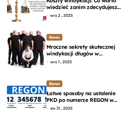
Koszty windykacji: Co warto
wiedzieć zanim zdecydujesz
się na odzyskanie długu?
wrz 2 , 2025
Biznes
Mroczne sekrety skutecznej
windykacji długów w
departamencie windykacji
wrz 1 , 2025
terenowej
Biznes
Łatwe sposoby na ustalenie
PKD po numerze REGON w
kilku prostych krokach
sie 31 , 2025