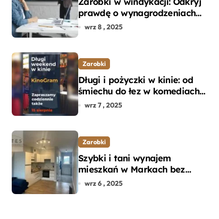
Zarobki w windykacji: Odkryj
prawdę o wynagrodzeniach
specjalistów w branży
wrz 8 , 2025
Zarobki
Długi i pożyczki w kinie: od
śmiechu do łez w komediach i
dramatach
wrz 7 , 2025
Zarobki
Szybki i tani wynajem
mieszkań w Markach bez
pośredników
wrz 6 , 2025