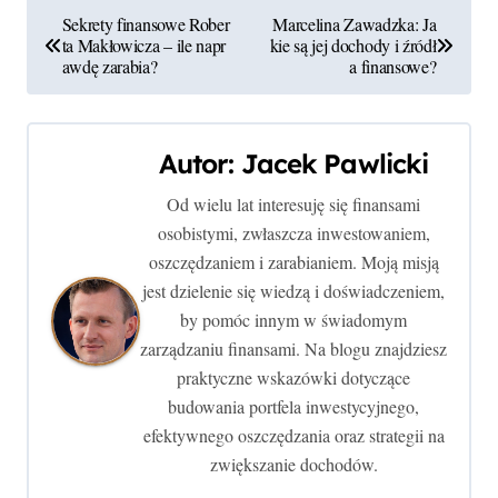
N
Sekrety finansowe Rober
Marcelina Zawadzka: Ja
ta Makłowicza – ile napr
kie są jej dochody i źródł
a
awdę zarabia?
a finansowe?
w
i
Autor:
Jacek Pawlicki
g
Od wielu lat interesuję się finansami
osobistymi, zwłaszcza inwestowaniem,
a
oszczędzaniem i zarabianiem. Moją misją
c
jest dzielenie się wiedzą i doświadczeniem,
by pomóc innym w świadomym
j
zarządzaniu finansami. Na blogu znajdziesz
a
praktyczne wskazówki dotyczące
budowania portfela inwestycyjnego,
w
efektywnego oszczędzania oraz strategii na
p
zwiększanie dochodów.