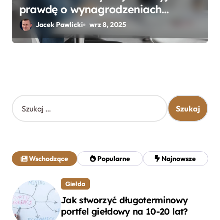
prawdę o wynagrodzeniach
specjalistów w branży
Jacek Pawlicki
wrz 8, 2025
S
z
u
k
a
j
Wschodzące
Popularne
Najnowsze
:
Giełda
Jak stworzyć długoterminowy
portfel giełdowy na 10-20 lat?