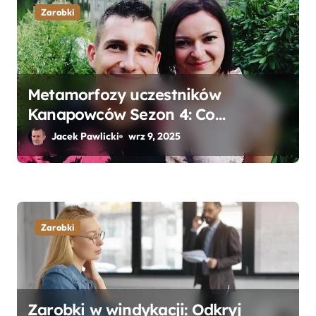
Zarobki
Metamorfozy uczestników
Kanapowców Sezon 4: Co
naprawdę zaskoczyło ekspertów?
Jacek Pawlicki
wrz 9, 2025
Zarobki
Zarobki w windykacji: Odkryj