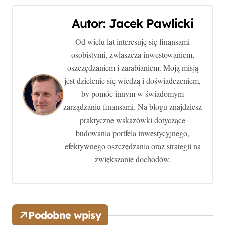
i
Autor:
Jacek Pawlicki
g
Od wielu lat interesuję się finansami
osobistymi, zwłaszcza inwestowaniem,
a
oszczędzaniem i zarabianiem. Moją misją
c
jest dzielenie się wiedzą i doświadczeniem,
by pomóc innym w świadomym
j
zarządzaniu finansami. Na blogu znajdziesz
a
praktyczne wskazówki dotyczące
budowania portfela inwestycyjnego,
w
efektywnego oszczędzania oraz strategii na
p
zwiększanie dochodów.
i
s
Podobne wpisy
u