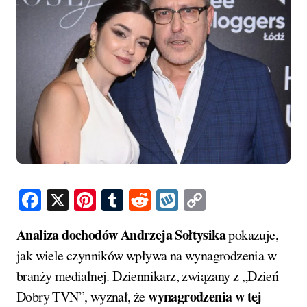
Facebook
X
Pinterest
Tumblr
Reddit
Wykop
Copy
Link
Analiza dochodów Andrzeja Sołtysika
pokazuje,
jak wiele czynników wpływa na wynagrodzenia w
branży medialnej. Dziennikarz, związany z „Dzień
wynagrodzenia w tej
Dobry TVN”, wyznał, że