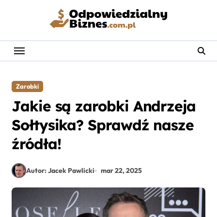
Skip
to
content
Zarobki
Jakie są zarobki Andrzeja
Sołtysika? Sprawdź nasze
źródła!
Autor: Jacek Pawlicki
mar 22, 2025