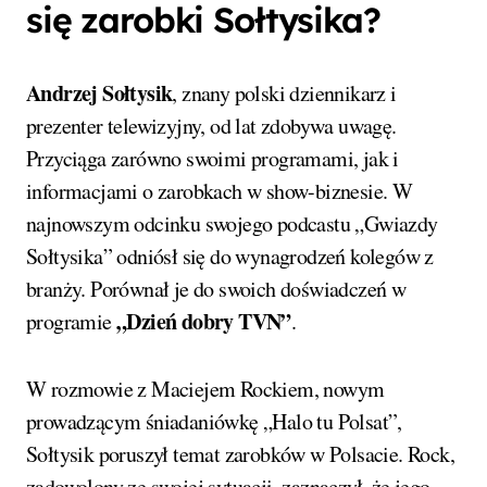
się zarobki Sołtysika?
Andrzej Sołtysik
, znany polski dziennikarz i
prezenter telewizyjny, od lat zdobywa uwagę.
Przyciąga zarówno swoimi programami, jak i
informacjami o zarobkach w show-biznesie. W
najnowszym odcinku swojego podcastu „Gwiazdy
Sołtysika” odniósł się do wynagrodzeń kolegów z
branży. Porównał je do swoich doświadczeń w
„Dzień dobry TVN”
programie
.
W rozmowie z Maciejem Rockiem, nowym
prowadzącym śniadaniówkę „Halo tu Polsat”,
Sołtysik poruszył temat zarobków w Polsacie. Rock,
zadowolony ze swojej sytuacji, zaznaczył, że jego