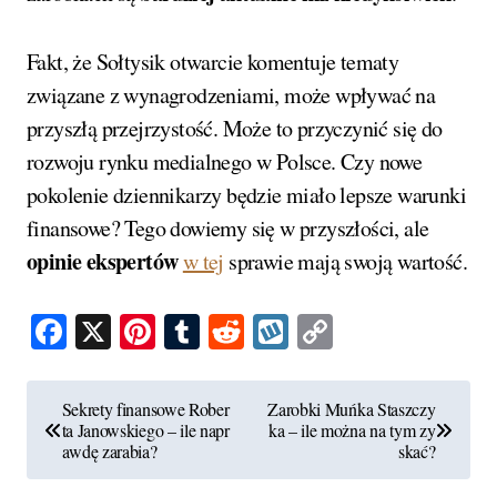
Fakt, że Sołtysik otwarcie komentuje tematy
związane z wynagrodzeniami, może wpływać na
przyszłą przejrzystość. Może to przyczynić się do
rozwoju rynku medialnego w Polsce. Czy nowe
pokolenie dziennikarzy będzie miało lepsze warunki
finansowe? Tego dowiemy się w przyszłości, ale
opinie ekspertów
w tej
sprawie mają swoją wartość.
Facebook
X
Pinterest
Tumblr
Reddit
Wykop
Copy
Link
N
Sekrety finansowe Rober
Zarobki Muńka Staszczy
ta Janowskiego – ile napr
ka – ile można na tym zy
a
awdę zarabia?
skać?
w