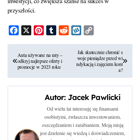
inwestycji, co zwiększa szanse na sukces w
przyszłości.
Facebook
X
Pinterest
Tumblr
Reddit
Wykop
Copy
Link
N
Jak skutecznie chronić s
Auta używane na raty –
woje pieniądze przed wi
a
odkryj najlepsze oferty i
ndykacją i zajęciem kont
promocje w 2023 roku
a?
w
i
Autor:
Jacek Pawlicki
g
Od wielu lat interesuję się finansami
a
osobistymi, zwłaszcza inwestowaniem,
c
oszczędzaniem i zarabianiem. Moją misją
jest dzielenie się wiedzą i doświadczeniem,
j