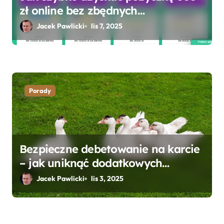
zł online bez zbędnych
formalności?
Jacek Pawlicki
lis 7, 2025
Porady
Bezpieczne debetowanie na karcie
– jak uniknąć dodatkowych
kosztów i opłat?
Jacek Pawlicki
lis 3, 2025