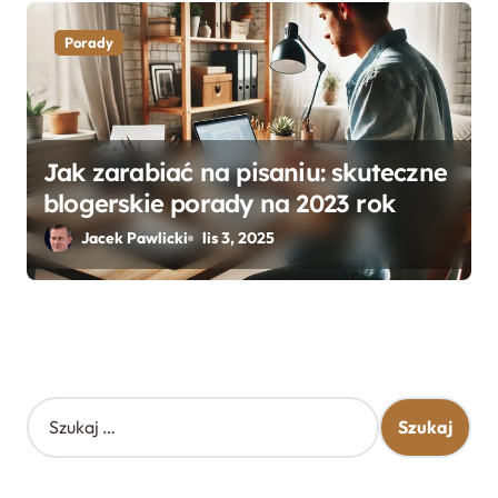
Porady
Jak zarabiać na pisaniu: skuteczne
blogerskie porady na 2023 rok
Jacek Pawlicki
lis 3, 2025
S
z
u
k