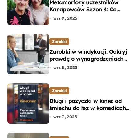
Metamorfozy uczestników
Kanapowców Sezon 4: Co
naprawdę zaskoczyło
wrz 9 , 2025
ekspertów?
Zarobki
Zarobki w windykacji: Odkryj
prawdę o wynagrodzeniach
specjalistów w branży
wrz 8 , 2025
Zarobki
Długi i pożyczki w kinie: od
śmiechu do łez w komediach i
dramatach
wrz 7 , 2025