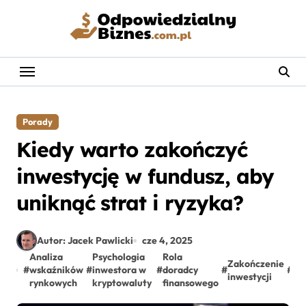
Skip
to
content
Porady
Kiedy warto zakończyć
inwestycję w fundusz, aby
uniknąć strat i ryzyka?
Autor: Jacek Pawlicki
cze 4, 2025
Analiza
Psychologia
Rola
Za
Zakończenie
#
wskaźników
#
inwestora w
#
doradcy
#
#
ry
inwestycji
rynkowych
kryptowaluty
finansowego
in