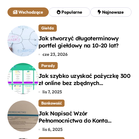
a
j
Wschodzące
Popularne
Najnowsze
:
Giełda
Jak stworzyć długoterminowy
portfel giełdowy na 10-20 lat?
cze 23, 2026
Porady
Jak szybko uzyskać pożyczkę 300
zł online bez zbędnych
formalności?
lis 7, 2025
Bankowość
Jak Napisać Wzór
Pełnomocnictwa do Konta
Bankowego – Praktyczny
lis 6, 2025
Przewodnik