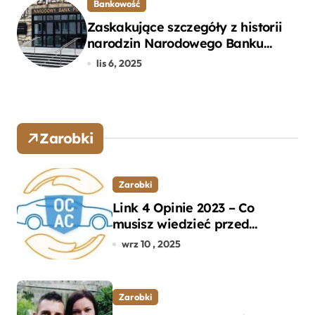
Bankowość
Zaskakujące szczegóły z historii
narodzin Narodowego Banku
Polskiego, o których mogłeś nie
lis 6, 2025
wiedzieć
Zarobki
Zarobki
Link 4 Opinie 2023 – Co
musisz wiedzieć przed
wyborem ubezpieczenia OC i
wrz 10 , 2025
AC?
Zarobki