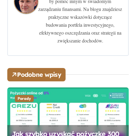
by pomóc innym w świadomym
zarządzaniu finansami. Na blogu znajdziesz
a
praktyczne wskazówki dotyczące
w
budowania portfela inwestycyjnego,
efektywnego oszczędzania oraz strategii na
p
zwiększanie dochodów.
i
s
u
Podobne wpisy
Porady
Jak szybko uzyskać pożyczkę 300