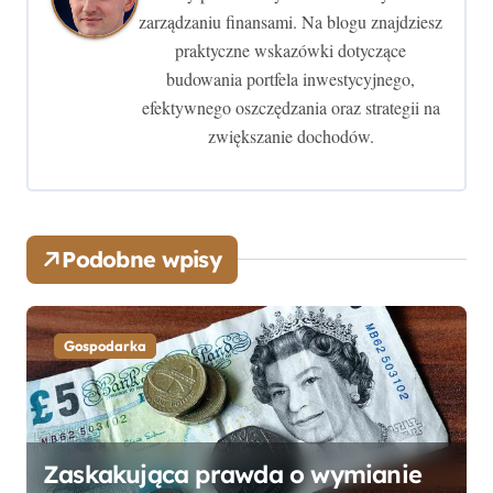
a
zarządzaniu finansami. Na blogu znajdziesz
w
praktyczne wskazówki dotyczące
budowania portfela inwestycyjnego,
p
efektywnego oszczędzania oraz strategii na
zwiększanie dochodów.
i
s
u
Podobne wpisy
Gospodarka
Zaskakująca prawda o wymianie