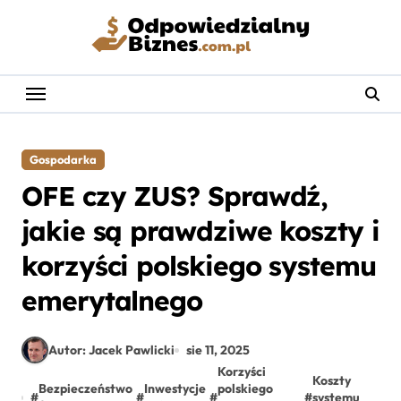
Skip
to
content
Gospodarka
OFE czy ZUS? Sprawdź,
jakie są prawdziwe koszty i
korzyści polskiego systemu
emerytalnego
Autor: Jacek Pawlicki
sie 11, 2025
Korzyści
Koszty
Bezpieczeństwo
Inwestycje
polskiego
#
#
#
#
systemu