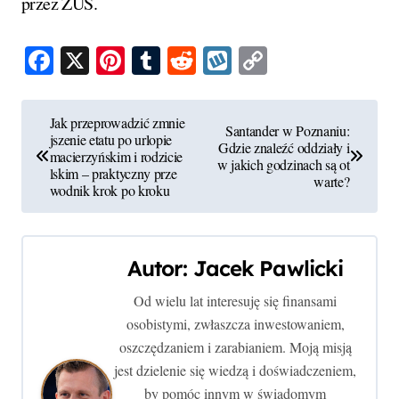
przez ZUS.
Facebook
X
Pinterest
Tumblr
Reddit
Wykop
Copy
Link
N
Jak przeprowadzić zmnie
Santander w Poznaniu:
jszenie etatu po urlopie
a
Gdzie znaleźć oddziały i
macierzyńskim i rodzicie
w jakich godzinach są ot
lskim – praktyczny prze
w
warte?
wodnik krok po kroku
i
g
Autor:
Jacek Pawlicki
a
Od wielu lat interesuję się finansami
osobistymi, zwłaszcza inwestowaniem,
c
oszczędzaniem i zarabianiem. Moją misją
j
jest dzielenie się wiedzą i doświadczeniem,
by pomóc innym w świadomym