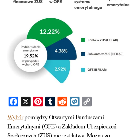
finansowe ZUS
w OFE
systemu
emerytalnego
emerytalnego
Facebook
X
Pinterest
Tumblr
Reddit
Wykop
Copy
Link
Wybór
pomiędzy Otwartymi Funduszami
Emerytalnymi (OFE) a Zakładem Ubezpieczeń
Społecznych (ZUS) nie jest łatwy. Można go