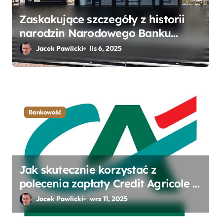
Zaskakujące szczegóły z historii
narodzin Narodowego Banku
Polskiego, o których mogłeś nie
Jacek Pawlicki
lis 6, 2025
wiedzieć
Bankowość
Jak skutecznie korzystać z
polecenia zapłaty Credit Agricole –
kody przelewów dla firm i klientów
Jacek Pawlicki
wrz 11, 2025
indywidualnych