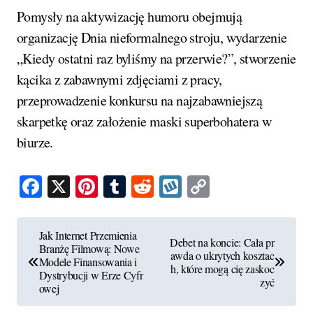
Pomysły na aktywizację humoru obejmują
organizację Dnia nieformalnego stroju, wydarzenie
„Kiedy ostatni raz byliśmy na przerwie?”, stworzenie
kącika z zabawnymi zdjęciami z pracy,
przeprowadzenie konkursu na najzabawniejszą
skarpetkę oraz założenie maski superbohatera w
biurze.
Facebook
X
Pinterest
Tumblr
Reddit
Wykop
Copy
Link
N
Jak Internet Przemienia
Debet na koncie: Cała pr
Branżę Filmową: Nowe
a
awda o ukrytych kosztac
Modele Finansowania i
h, które mogą cię zaskoc
Dystrybucji w Erze Cyfr
w
zyć
owej