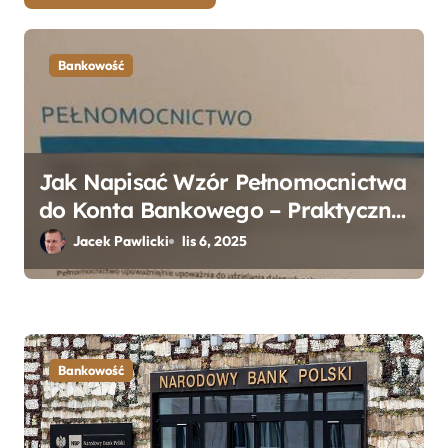
Bankowość
Jak Napisać Wzór Pełnomocnictwa
do Konta Bankowego – Praktyczny
Przewodnik
Jacek Pawlicki
lis 6, 2025
Bankowość