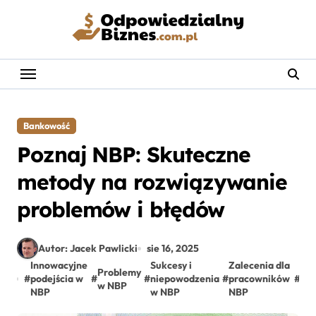
Skip
to
content
Bankowość
Poznaj NBP: Skuteczne
metody na rozwiązywanie
problemów i błędów
Autor: Jacek Pawlicki
sie 16, 2025
Innowacyjne
Sukcesy i
Zalecenia dla
Za
Problemy
#
podejścia w
#
#
niepowodzenia
#
pracowników
#
bł
w NBP
NBP
w NBP
NBP
NB