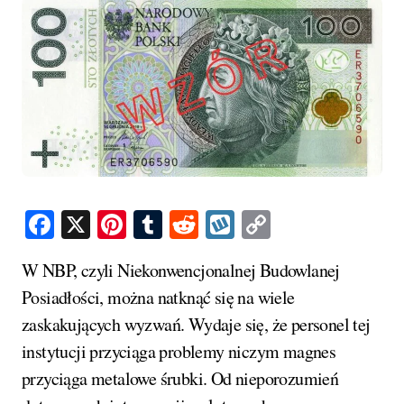
Facebook
X
Pinterest
Tumblr
Reddit
Wykop
Copy
Link
W NBP, czyli Niekonwencjonalnej Budowlanej
Posiadłości, można natknąć się na wiele
zaskakujących wyzwań. Wydaje się, że personel tej
instytucji przyciąga problemy niczym magnes
przyciąga metalowe śrubki. Od nieporozumień