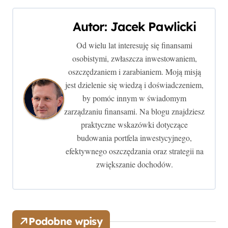
i
g
Autor:
Jacek Pawlicki
a
Od wielu lat interesuję się finansami
osobistymi, zwłaszcza inwestowaniem,
c
oszczędzaniem i zarabianiem. Moją misją
j
jest dzielenie się wiedzą i doświadczeniem,
by pomóc innym w świadomym
a
zarządzaniu finansami. Na blogu znajdziesz
w
praktyczne wskazówki dotyczące
budowania portfela inwestycyjnego,
p
efektywnego oszczędzania oraz strategii na
zwiększanie dochodów.
i
s
u
Podobne wpisy