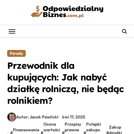
Skip
to
content
Porady
Przewodnik dla
kupujących: Jak nabyć
działkę rolniczą, nie będąc
rolnikiem?
Autor: Jacek Pawlicki
kwi 17, 2025
Ocena
Przepisy
Pułapki
Zakup
Finansowanie
wartości
prawne
zakupu
#
#
#
#
#
działki