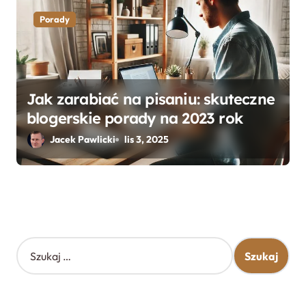
Porady
Jak zarabiać na pisaniu: skuteczne
blogerskie porady na 2023 rok
Jacek Pawlicki
lis 3, 2025
S
z
u
k
a