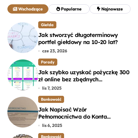
j
Wschodzące
Popularne
Najnowsze
:
Giełda
Jak stworzyć długoterminowy
portfel giełdowy na 10-20 lat?
cze 23, 2026
Porady
Jak szybko uzyskać pożyczkę 300
zł online bez zbędnych
formalności?
lis 7, 2025
Bankowość
Jak Napisać Wzór
Pełnomocnictwa do Konta
Bankowego – Praktyczny
lis 6, 2025
Przewodnik
Bankowość