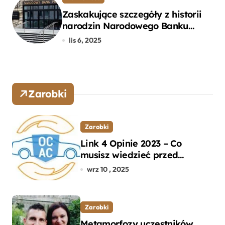
Zaskakujące szczegóły z historii
narodzin Narodowego Banku
Polskiego, o których mogłeś nie
lis 6, 2025
wiedzieć
Zarobki
Zarobki
Link 4 Opinie 2023 – Co
musisz wiedzieć przed
wyborem ubezpieczenia OC i
wrz 10 , 2025
AC?
Zarobki
Metamorfozy uczestników