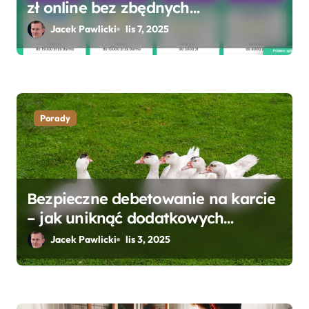
zł online bez zbędnych
formalności?
Jacek Pawlicki
lis 7, 2025
Porady
Bezpieczne debetowanie na karcie
– jak uniknąć dodatkowych
kosztów i opłat?
Jacek Pawlicki
lis 3, 2025