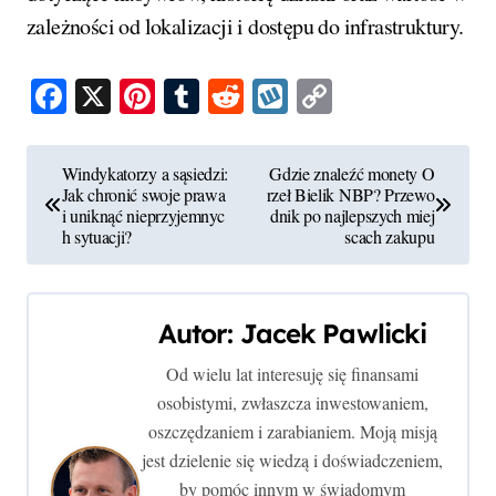
zależności od lokalizacji i dostępu do infrastruktury.
Facebook
X
Pinterest
Tumblr
Reddit
Wykop
Copy
Link
N
Windykatorzy a sąsiedzi:
Gdzie znaleźć monety O
Jak chronić swoje prawa
rzeł Bielik NBP? Przewo
a
i uniknąć nieprzyjemnyc
dnik po najlepszych miej
h sytuacji?
scach zakupu
w
i
Autor:
Jacek Pawlicki
g
Od wielu lat interesuję się finansami
a
osobistymi, zwłaszcza inwestowaniem,
c
oszczędzaniem i zarabianiem. Moją misją
jest dzielenie się wiedzą i doświadczeniem,
j
by pomóc innym w świadomym