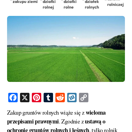
zakupu ziemi
działki
działki
działek
rolniczej
rolnej
rolne
rolnych
Facebook
X
Pinterest
Tumblr
Reddit
Wykop
Copy
Link
wieloma
Zakup gruntów rolnych wiąże się z
przepisami prawnymi
ustawą o
. Zgodnie z
ochronie gruntów rolnych i leśnych
, tylko rolnik