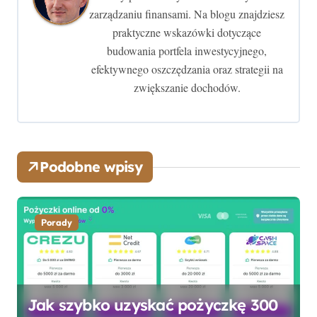
zarządzaniu finansami. Na blogu znajdziesz
a
praktyczne wskazówki dotyczące
w
budowania portfela inwestycyjnego,
efektywnego oszczędzania oraz strategii na
p
zwiększanie dochodów.
i
s
u
Podobne wpisy
Porady
Jak szybko uzyskać pożyczkę 300