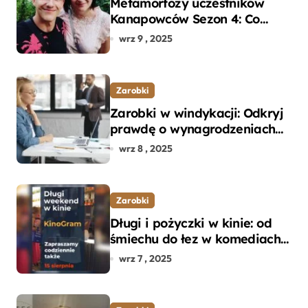
Metamorfozy uczestników
Kanapowców Sezon 4: Co
naprawdę zaskoczyło
wrz 9 , 2025
ekspertów?
Zarobki
Zarobki w windykacji: Odkryj
prawdę o wynagrodzeniach
specjalistów w branży
wrz 8 , 2025
Zarobki
Długi i pożyczki w kinie: od
śmiechu do łez w komediach i
dramatach
wrz 7 , 2025