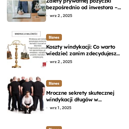
Zalety prywatnej pożyczki
bezpośrednio od inwestora –
dlaczego warto?
wrz 2 , 2025
Biznes
Koszty windykacji: Co warto
wiedzieć zanim zdecydujesz
się na odzyskanie długu?
wrz 2 , 2025
Biznes
Mroczne sekrety skutecznej
windykacji długów w
departamencie windykacji
wrz 1 , 2025
terenowej