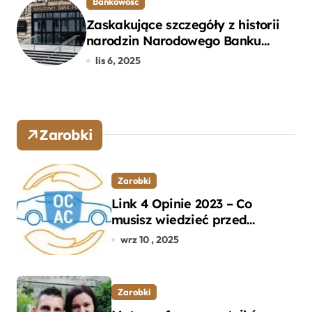
Bankowość
Zaskakujące szczegóły z historii
narodzin Narodowego Banku
Polskiego, o których mogłeś nie
lis 6, 2025
wiedzieć
Zarobki
Zarobki
Link 4 Opinie 2023 – Co
musisz wiedzieć przed
wyborem ubezpieczenia OC i
wrz 10 , 2025
AC?
Zarobki