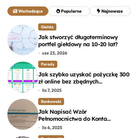
a
j
Wschodzące
Popularne
Najnowsze
:
Giełda
Jak stworzyć długoterminowy
portfel giełdowy na 10-20 lat?
cze 23, 2026
Porady
Jak szybko uzyskać pożyczkę 300
zł online bez zbędnych
formalności?
lis 7, 2025
Bankowość
Jak Napisać Wzór
Pełnomocnictwa do Konta
Bankowego – Praktyczny
lis 6, 2025
Przewodnik