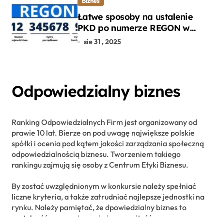
Biznes
Łatwe sposoby na ustalenie
PKD po numerze REGON w
kilku prostych krokach
sie 31 , 2025
Odpowiedzialny biznes
Ranking Odpowiedzialnych Firm jest organizowany od
prawie 10 lat. Bierze on pod uwagę największe polskie
spółki i ocenia pod kątem jakości zarządzania społeczną
odpowiedzialnością biznesu. Tworzeniem takiego
rankingu zajmują się osoby z Centrum Etyki Biznesu.
By zostać uwzględnionym w konkursie należy spełniać
liczne kryteria, a także zatrudniać najlepsze jednostki na
rynku. Należy pamiętać, że dpowiedzialny biznes to