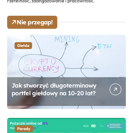
rzetelność, zaangażowanie i pracowitość.
Nie przegap!
Giełda
Jak stworzyć długoterminowy
portfel giełdowy na 10-20 lat?
Porady