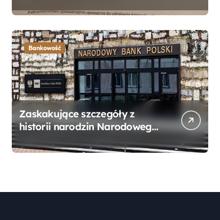
Bankowego – Praktyczny
Przewodnik
Bankowość
Zaskakujące szczegóły z
historii narodzin Narodowego
Banku Polskiego, o których
mogłeś nie wiedzieć