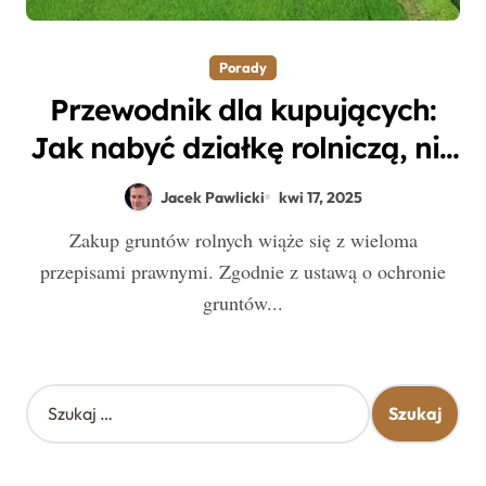
Porady
Przewodnik dla kupujących:
Jak nabyć działkę rolniczą, nie
będąc rolnikiem?
Jacek Pawlicki
kwi 17, 2025
Zakup gruntów rolnych wiąże się z wieloma
przepisami prawnymi. Zgodnie z ustawą o ochronie
gruntów...
S
z
u
k