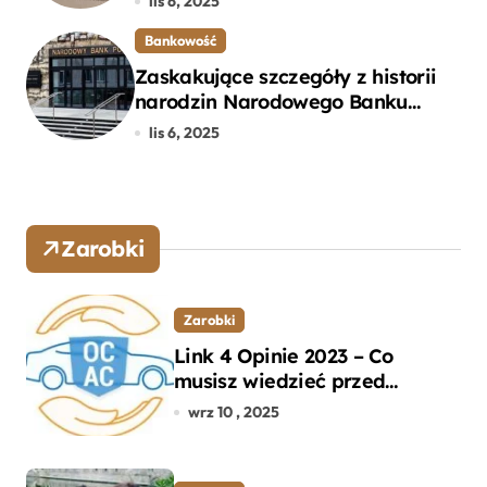
lis 6, 2025
Przewodnik
Bankowość
Zaskakujące szczegóły z historii
narodzin Narodowego Banku
Polskiego, o których mogłeś nie
lis 6, 2025
wiedzieć
Zarobki
Zarobki
Link 4 Opinie 2023 – Co
musisz wiedzieć przed
wyborem ubezpieczenia OC i
wrz 10 , 2025
AC?