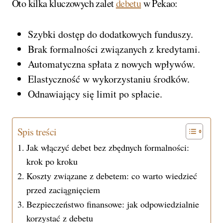
Oto kilka kluczowych zalet
debetu
w Pekao:
Szybki dostęp do dodatkowych funduszy.
Brak formalności związanych z kredytami.
Automatyczna spłata z nowych wpływów.
Elastyczność w wykorzystaniu środków.
Odnawiający się limit po spłacie.
Spis treści
Jak włączyć debet bez zbędnych formalności:
krok po kroku
Koszty związane z debetem: co warto wiedzieć
przed zaciągnięciem
Bezpieczeństwo finansowe: jak odpowiedzialnie
korzystać z debetu