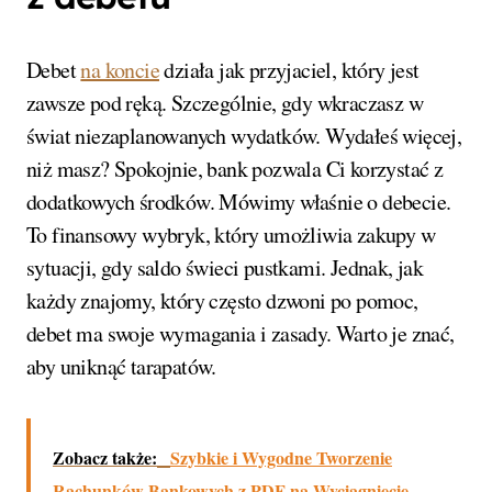
Debet
na koncie
działa jak przyjaciel, który jest
zawsze pod ręką. Szczególnie, gdy wkraczasz w
świat niezaplanowanych wydatków. Wydałeś więcej,
niż masz? Spokojnie, bank pozwala Ci korzystać z
dodatkowych środków. Mówimy właśnie o debecie.
To finansowy wybryk, który umożliwia zakupy w
sytuacji, gdy saldo świeci pustkami. Jednak, jak
każdy znajomy, który często dzwoni po pomoc,
debet ma swoje wymagania i zasady. Warto je znać,
aby uniknąć tarapatów.
Zobacz także:
Szybkie i Wygodne Tworzenie
Rachunków Bankowych z PDF na Wyciągnięcie