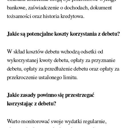
bankowe, zaświadczenie o dochodach, dokument
tożsamości oraz historia kredytowa.
Jakie są potencjalne koszty korzystania z debetu?
W skład kosztów debetu wchodzą odsetki od
wykorzystanej kwoty debetu, opłaty za przyznanie
debetu, opłaty za przedłużenie debetu oraz opłaty za
przekroczenie ustalonego limitu.
Jakie zasady powinno się przestrzegać
korzystając z debetu?
Warto monitorować swoje wydatki regularnie,