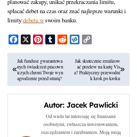
planować zakupy, unikać przekraczania limitu,
spłacać debet na czas oraz znać najlepsze warunki i
limity
debetu w
swoim banku.
Facebook
X
Pinterest
Tumblr
Reddit
Wykop
Copy
Link
N
Jak fundusz gwarantowa
Jak skutecznie zrealizow
nych świadczeń pracown
ać przelew na kartę Vis
a
iczych chroni Twoje wyn
a? Praktyczny przewodni
agrodzenie przed utratą?
k krok po kroku
w
i
Autor:
Jacek Pawlicki
g
Od wielu lat interesuję się finansami
a
osobistymi, zwłaszcza inwestowaniem,
c
oszczędzaniem i zarabianiem. Moją misją