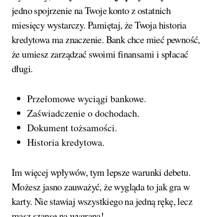
jedno spojrzenie na Twoje konto z ostatnich
miesięcy wystarczy. Pamiętaj, że Twoja historia
kredytowa ma znaczenie. Bank chce mieć pewność,
że umiesz zarządzać swoimi finansami i spłacać
długi.
Przełomowe wyciągi bankowe.
Zaświadczenie o dochodach.
Dokument tożsamości.
Historia kredytowa.
Im więcej wpływów, tym lepsze warunki debetu.
Możesz jasno zauważyć, że wygląda to jak gra w
karty. Nie stawiaj wszystkiego na jedną rękę, lecz
masz szansę na wygraną!