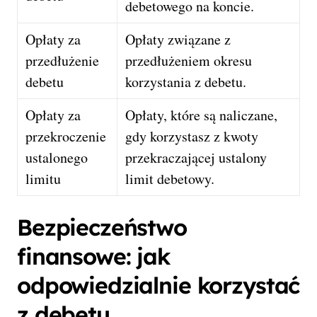
debetowego na koncie.
Opłaty za
Opłaty związane z
przedłużenie
przedłużeniem okresu
debetu
korzystania z debetu.
Opłaty za
Opłaty, które są naliczane,
przekroczenie
gdy korzystasz z kwoty
ustalonego
przekraczającej ustalony
limitu
limit debetowy.
Bezpieczeństwo
finansowe: jak
odpowiedzialnie korzystać
z debetu