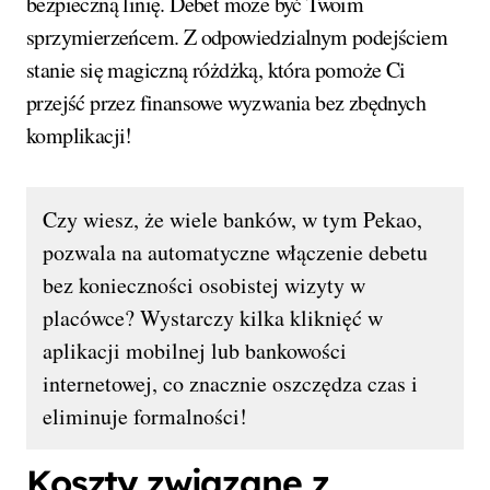
bezpieczną linię. Debet może być Twoim
sprzymierzeńcem. Z odpowiedzialnym podejściem
stanie się magiczną różdżką, która pomoże Ci
przejść przez finansowe wyzwania bez zbędnych
komplikacji!
Czy wiesz, że wiele banków, w tym Pekao,
pozwala na automatyczne włączenie debetu
bez konieczności osobistej wizyty w
placówce? Wystarczy kilka kliknięć w
aplikacji mobilnej lub bankowości
internetowej, co znacznie oszczędza czas i
eliminuje formalności!
Koszty związane z