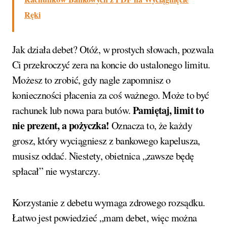
Ręki
Jak działa debet? Otóż, w prostych słowach, pozwala
Ci przekroczyć zera na koncie do ustalonego limitu.
Możesz to zrobić, gdy nagle zapomnisz o
konieczności płacenia za coś ważnego. Może to być
Pamiętaj, limit to
rachunek lub nowa para butów.
nie prezent, a pożyczka!
Oznacza to, że każdy
grosz, który wyciągniesz z bankowego kapelusza,
musisz oddać. Niestety, obietnica „zawsze będę
spłacał” nie wystarczy.
Korzystanie z debetu wymaga zdrowego rozsądku.
Łatwo jest powiedzieć „mam debet, więc można