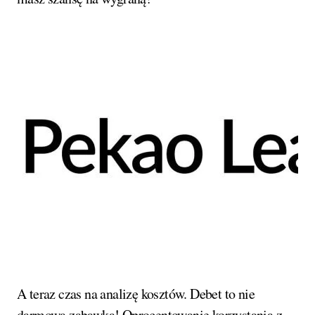
A teraz czas na analizę kosztów. Debet to nie
darmowa zabawka! Oprocentowanie korzystania z