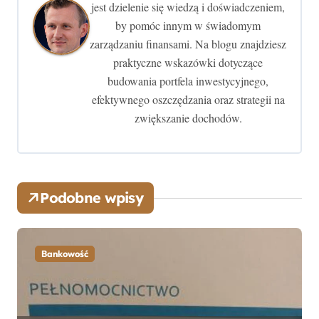
jest dzielenie się wiedzą i doświadczeniem,
j
by pomóc innym w świadomym
zarządzaniu finansami. Na blogu znajdziesz
a
praktyczne wskazówki dotyczące
w
budowania portfela inwestycyjnego,
efektywnego oszczędzania oraz strategii na
p
zwiększanie dochodów.
i
s
u
Podobne wpisy
Bankowość