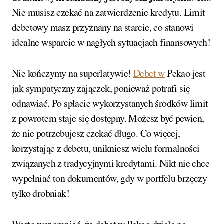
Nie musisz czekać na zatwierdzenie kredytu. Limit
debetowy masz przyznany na starcie, co stanowi
idealne wsparcie w nagłych sytuacjach finansowych!
Nie kończymy na superlatywie!
Debet w
Pekao jest
jak sympatyczny zajączek, ponieważ potrafi się
odnawiać. Po spłacie wykorzystanych środków limit
z powrotem staje się dostępny. Możesz być pewien,
że nie potrzebujesz czekać długo. Co więcej,
korzystając z debetu, unikniesz wielu formalności
związanych z tradycyjnymi kredytami. Nikt nie chce
wypełniać ton dokumentów, gdy w portfelu brzęczy
tylko drobniak!