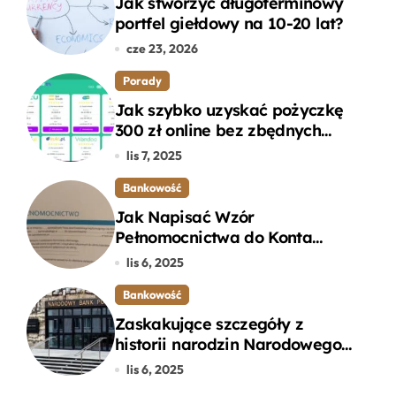
Jak stworzyć długoterminowy
portfel giełdowy na 10-20 lat?
cze 23, 2026
Porady
Jak szybko uzyskać pożyczkę
300 zł online bez zbędnych
formalności?
lis 7, 2025
Bankowość
Jak Napisać Wzór
Pełnomocnictwa do Konta
Bankowego – Praktyczny
lis 6, 2025
Przewodnik
Bankowość
Zaskakujące szczegóły z
historii narodzin Narodowego
Banku Polskiego, o których
lis 6, 2025
mogłeś nie wiedzieć