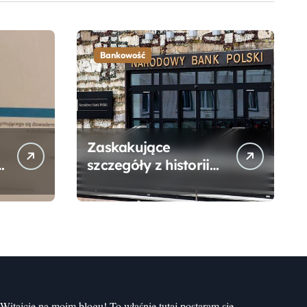
Bankowość
Zaskakujące
szczegóły z historii
narodzin
Narodowego Banku
Polskiego, o których
mogłeś nie wiedzieć
Witajcie na moim blogu! To właśnie tutaj postaram się