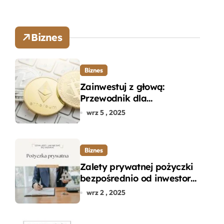
Biznes
Biznes
Zainwestuj z głową:
Przewodnik dla
początkujących w zakupie
wrz 5 , 2025
kryptowalut bez wpadek
Biznes
Zalety prywatnej pożyczki
bezpośrednio od inwestora
– dlaczego warto?
wrz 2 , 2025