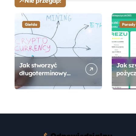
Nie przegap!
Giełda
Porady
Jak stworzyć
Jak sz
długoterminowy
pożycz
portfel giełdowy na
online
10-20 lat?
formal