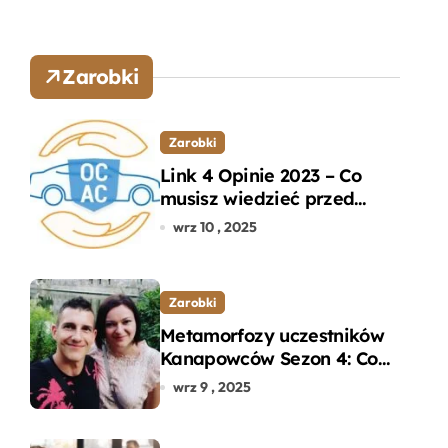
Zarobki
Zarobki
Link 4 Opinie 2023 – Co
musisz wiedzieć przed
wyborem ubezpieczenia
wrz 10 , 2025
OC i AC?
Zarobki
Metamorfozy uczestników
Kanapowców Sezon 4: Co
naprawdę zaskoczyło
wrz 9 , 2025
ekspertów?