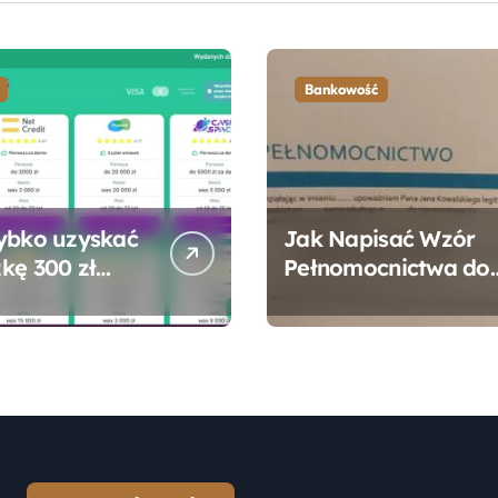
Bankowość
ybko uzyskać
Jak Napisać Wzór
kę 300 zł
Pełnomocnictwa do
 bez zbędnych
Konta Bankowego –
ności?
Praktyczny
Przewodnik