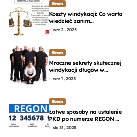
Biznes
Koszty windykacji: Co warto
wiedzieć zanim
zdecydujesz się na
wrz 2 , 2025
odzyskanie długu?
Biznes
Mroczne sekrety skutecznej
windykacji długów w
departamencie windykacji
wrz 1 , 2025
terenowej
Biznes
Łatwe sposoby na ustalenie
PKD po numerze REGON w
kilku prostych krokach
sie 31 , 2025