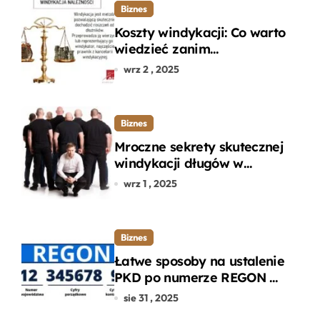
Biznes
Koszty windykacji: Co warto
wiedzieć zanim
zdecydujesz się na
wrz 2 , 2025
odzyskanie długu?
Biznes
Mroczne sekrety skutecznej
windykacji długów w
departamencie windykacji
wrz 1 , 2025
terenowej
Biznes
Łatwe sposoby na ustalenie
PKD po numerze REGON w
kilku prostych krokach
sie 31 , 2025