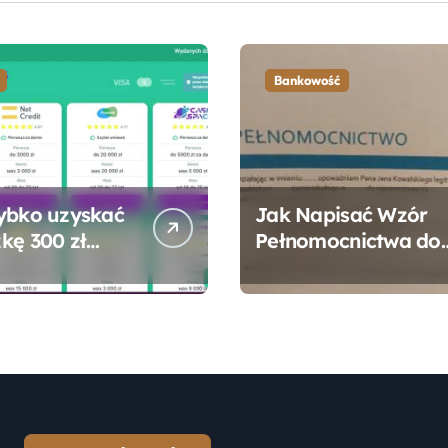
Bankowość
ybko uzyskać
Jak Napisać Wzór
kę 300 zł
Pełnomocnictwa do
 bez zbędnych
Konta Bankowego –
ności?
Praktyczny
Przewodnik