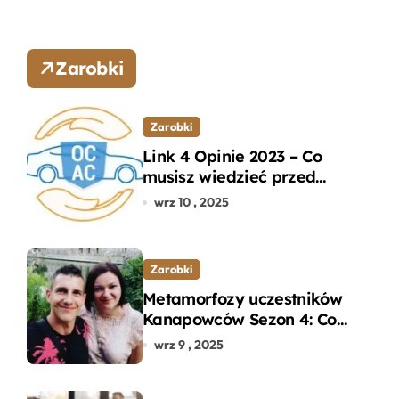
Zarobki
Zarobki
Link 4 Opinie 2023 – Co
musisz wiedzieć przed
wyborem ubezpieczenia
wrz 10 , 2025
OC i AC?
Zarobki
Metamorfozy uczestników
Kanapowców Sezon 4: Co
naprawdę zaskoczyło
wrz 9 , 2025
ekspertów?