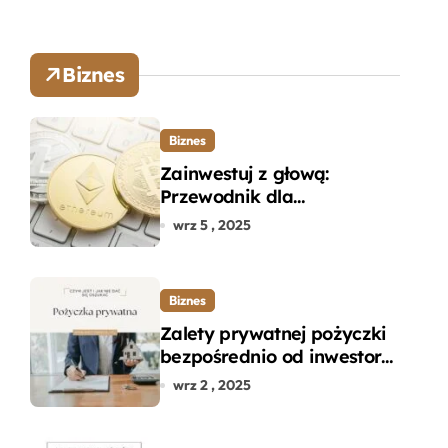
Biznes
Biznes
Zainwestuj z głową:
Przewodnik dla
początkujących w zakupie
wrz 5 , 2025
kryptowalut bez wpadek
Biznes
Zalety prywatnej pożyczki
bezpośrednio od inwestora
– dlaczego warto?
wrz 2 , 2025