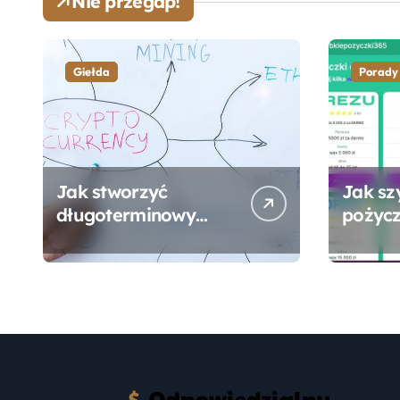
Nie przegap!
Giełda
Porady
Jak stworzyć
Jak sz
długoterminowy
pożycz
portfel giełdowy na
online
10-20 lat?
formal