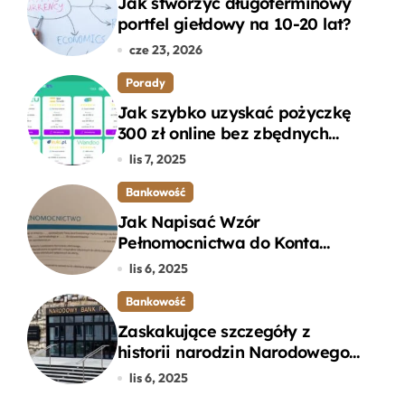
Jak stworzyć długoterminowy
portfel giełdowy na 10-20 lat?
cze 23, 2026
Porady
Jak szybko uzyskać pożyczkę
300 zł online bez zbędnych
formalności?
lis 7, 2025
Bankowość
Jak Napisać Wzór
Pełnomocnictwa do Konta
Bankowego – Praktyczny
lis 6, 2025
Przewodnik
Bankowość
Zaskakujące szczegóły z
historii narodzin Narodowego
Banku Polskiego, o których
lis 6, 2025
mogłeś nie wiedzieć