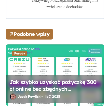
efektywnego oszczędzania oraz strategii na
p
zwiększanie dochodów.
i
s
u
Podobne wpisy
Porady
Jak szybko uzyskać pożyczkę 300
zł online bez zbędnych
formalności?
Jacek Pawlicki
lis 7, 2025