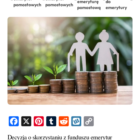
emeryturę
do
em
pomostowych
pomostowych
pomostową
emerytury
Facebook
X
Pinterest
Tumblr
Reddit
Wykop
Copy
Link
Decyzja o skorzystaniu z funduszu emerytur