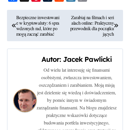
Link
N
Bezpieczne inwestowani
Zarabiaj na filmach i seri
e w kryptowaluty: 6 spra
alach online: Praktyczny
a
wdzonych rad, które po
przewodnik dla początku
mogą zacząć zarabiać
jących
w
i
Autor:
Jacek Pawlicki
g
Od wielu lat interesuję się finansami
a
osobistymi, zwłaszcza inwestowaniem,
c
oszczędzaniem i zarabianiem. Moją misją
jest dzielenie się wiedzą i doświadczeniem,
j
by pomóc innym w świadomym
zarządzaniu finansami. Na blogu znajdziesz
a
praktyczne wskazówki dotyczące
w
budowania portfela inwestycyjnego,