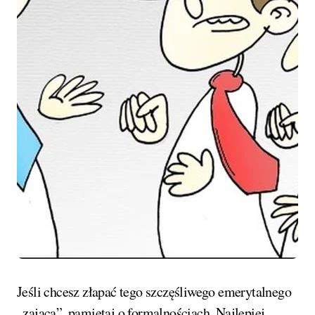
Jeśli chcesz złapać tego szczęśliwego emerytalnego
„zająca”, pamiętaj o formalnościach. Najlepiej