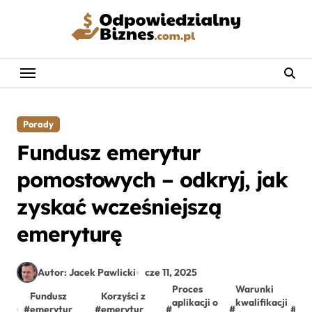
Skip
to
content
Porady
Fundusz emerytur
pomostowych – odkryj, jak
zyskać wcześniejszą
emeryturę
Autor: Jacek Pawlicki
cze 11, 2025
Proces
Warunki
Fundusz
Korzyści z
aplikacji o
kwalifikacji
Wcz
#
emerytur
#
emerytur
#
#
#