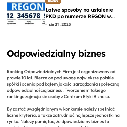
Biznes
Łatwe sposoby na ustalenie
PKD po numerze REGON w
kilku prostych krokach
sie 31 , 2025
Odpowiedzialny biznes
Ranking Odpowiedzialnych Firm jest organizowany od
prawie 10 lat. Bierze on pod uwagę największe polskie
spółki i ocenia pod kątem jakości zarządzania społeczną
odpowiedzialnością biznesu. Tworzeniem takiego
rankingu zajmują się osoby z Centrum Etyki Biznesu.
By zostać uwzględnionym w konkursie należy spełniać
liczne kryteria, a także zatrudniać najlepsze jednostki na
rynku. Należy pamiętać, że dpowiedzialny biznes to