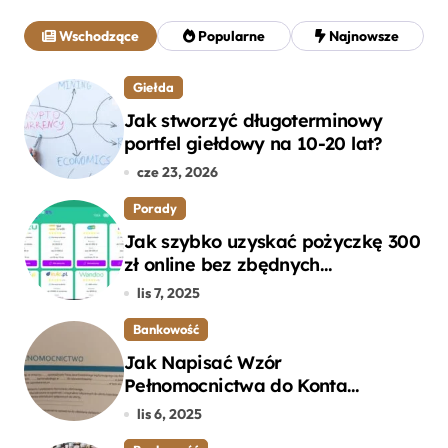
a
j
Wschodzące
Popularne
Najnowsze
:
Giełda
Jak stworzyć długoterminowy
portfel giełdowy na 10-20 lat?
cze 23, 2026
Porady
Jak szybko uzyskać pożyczkę 300
zł online bez zbędnych
formalności?
lis 7, 2025
Bankowość
Jak Napisać Wzór
Pełnomocnictwa do Konta
Bankowego – Praktyczny
lis 6, 2025
Przewodnik