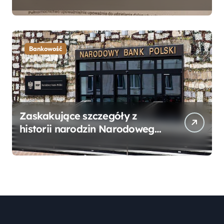
Bankowego – Praktyczny
Przewodnik
Bankowość
Zaskakujące szczegóły z
historii narodzin Narodowego
Banku Polskiego, o których
mogłeś nie wiedzieć