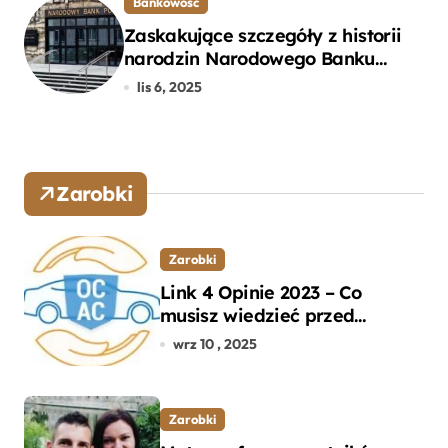
Bankowość
Zaskakujące szczegóły z historii
narodzin Narodowego Banku
Polskiego, o których mogłeś nie
lis 6, 2025
wiedzieć
Zarobki
Zarobki
Link 4 Opinie 2023 – Co
musisz wiedzieć przed
wyborem ubezpieczenia OC i
wrz 10 , 2025
AC?
Zarobki