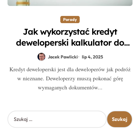
Porady
Jak wykorzystać kredyt
deweloperski kalkulator do
skutecznego pozyskania
Jacek Pawlicki
lip 4, 2025
środków na budowę?
Kredyt deweloperski jest dla deweloperów jak podróż
w nieznane. Deweloperzy muszą pokonać górę
wymaganych dokumentów...
S
z
u
k