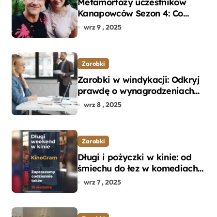
Metamorfozy uczestników
Kanapowców Sezon 4: Co
naprawdę zaskoczyło
wrz 9 , 2025
ekspertów?
Zarobki
Zarobki w windykacji: Odkryj
prawdę o wynagrodzeniach
specjalistów w branży
wrz 8 , 2025
Zarobki
Długi i pożyczki w kinie: od
śmiechu do łez w komediach i
dramatach
wrz 7 , 2025