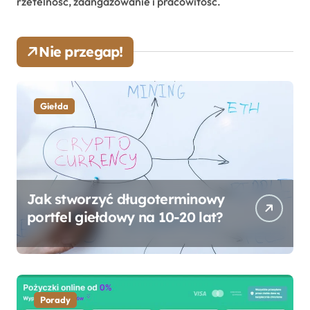
rzetelność, zaangażowanie i pracowitość.
Nie przegap!
Giełda
Jak stworzyć długoterminowy
portfel giełdowy na 10-20 lat?
Porady