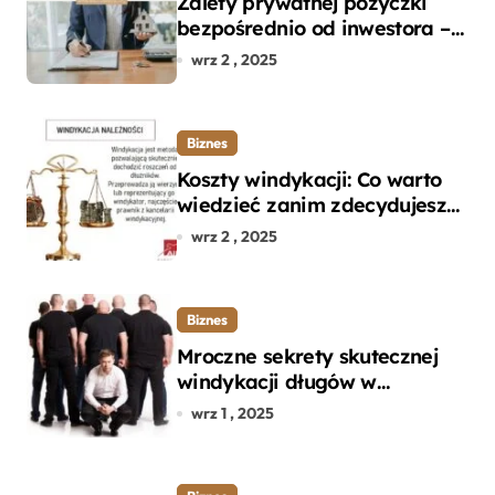
Zalety prywatnej pożyczki
bezpośrednio od inwestora –
dlaczego warto?
wrz 2 , 2025
Biznes
Koszty windykacji: Co warto
wiedzieć zanim zdecydujesz
się na odzyskanie długu?
wrz 2 , 2025
Biznes
Mroczne sekrety skutecznej
windykacji długów w
departamencie windykacji
wrz 1 , 2025
terenowej