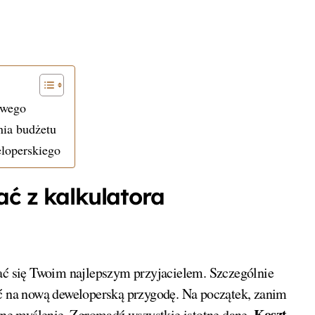
owego
nia budżetu
eloperskiego
ać z kalkulatora
tać się Twoim najlepszym przyjacielem. Szczególnie
yć na nową deweloperską przygodę. Na początek, zanim
Koszt
ywne myślenie. Zgromadź wszystkie istotne dane.