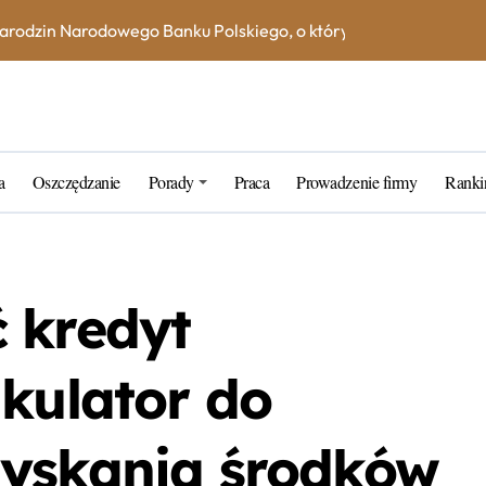
na książeczce mieszkaniowej w 2023 roku? Skorzystaj z kalkula
e – jak uniknąć dodatkowych kosztów i opłat?
ne blogerskie porady na 2023 rok
rtner w zarządzaniu kapitałem
a
Oszczędzanie
Porady
Praca
Prowadzenie firmy
Ranki
k wybrać najlepszą inwestycję dla siebie?
tarych funtów w NBP – co warto wiedzieć?
tfel giełdowy na 10-20 lat?
 kredyt
lkulator do
zyskania środków