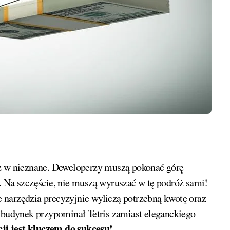
a szczęście, nie muszą wyruszać w tę podróż sami!
 narzędzia precyzyjnie wyliczą potrzebną kwotę oraz
o budynek przypominał Tetris zamiast eleganckiego
ji jest kluczem do sukcesu!