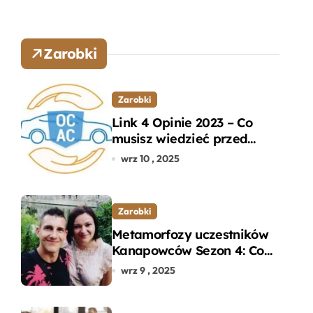
Zarobki
Zarobki
Link 4 Opinie 2023 – Co
musisz wiedzieć przed
wyborem ubezpieczenia
wrz 10 , 2025
OC i AC?
Zarobki
Metamorfozy uczestników
Kanapowców Sezon 4: Co
naprawdę zaskoczyło
wrz 9 , 2025
ekspertów?