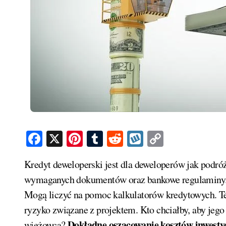
Facebook
X
Pinterest
Tumblr
Reddit
Wykop
Copy
Link
Kredyt deweloperski jest dla deweloperów jak podróż w nieznane. Deweloperzy muszą pokonać górę
wymaganych dokumentów oraz bankowe regulaminy. N
Mogą liczyć na pomoc kalkulatorów kredytowych. Te
ryzyko związane z projektem. Kto chciałby, aby jeg
Dokładne oszacowanie kosztów inwestyc
wieżowca?