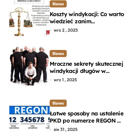
Biznes
Koszty windykacji: Co warto
wiedzieć zanim
zdecydujesz się na
wrz 2 , 2025
odzyskanie długu?
Biznes
Mroczne sekrety skutecznej
windykacji długów w
departamencie windykacji
wrz 1 , 2025
terenowej
Biznes
Łatwe sposoby na ustalenie
PKD po numerze REGON w
kilku prostych krokach
sie 31 , 2025