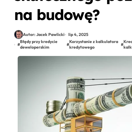
na budowę?
Autor: Jacek Pawlicki
lip 4, 2025
Błędy przy kredycie
Korzystanie z kalkulatora
Kred
#
#
#
deweloperskim
kredytowego
kalk