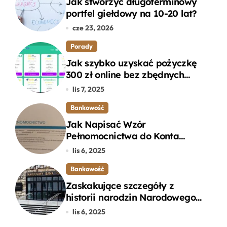
Jak stworzyć długoterminowy
portfel giełdowy na 10-20 lat?
cze 23, 2026
Porady
Jak szybko uzyskać pożyczkę
300 zł online bez zbędnych
formalności?
lis 7, 2025
Bankowość
Jak Napisać Wzór
Pełnomocnictwa do Konta
Bankowego – Praktyczny
lis 6, 2025
Przewodnik
Bankowość
Zaskakujące szczegóły z
historii narodzin Narodowego
Banku Polskiego, o których
lis 6, 2025
mogłeś nie wiedzieć