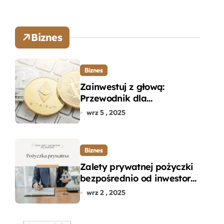
Biznes
Biznes
Zainwestuj z głową:
Przewodnik dla
początkujących w zakupie
wrz 5 , 2025
kryptowalut bez wpadek
Biznes
Zalety prywatnej pożyczki
bezpośrednio od inwestora
– dlaczego warto?
wrz 2 , 2025