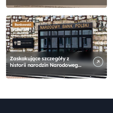
Bankowego – Praktyczny
Przewodnik
Bankowość
Zaskakujące szczegóły z
historii narodzin Narodowego
Banku Polskiego, o których
mogłeś nie wiedzieć