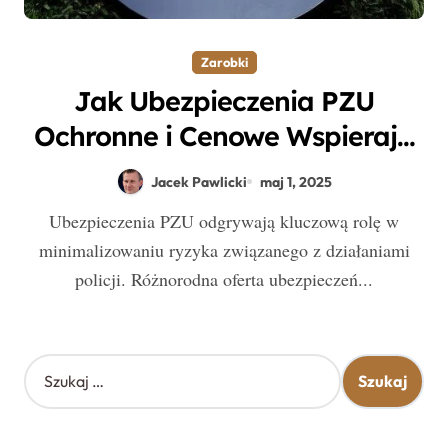
Zarobki
Jak Ubezpieczenia PZU
Ochronne i Cenowe Wspierają
Policję w Codziennej Pracy
Jacek Pawlicki
maj 1, 2025
Ubezpieczenia PZU odgrywają kluczową rolę w
minimalizowaniu ryzyka związanego z działaniami
policji. Różnorodna oferta ubezpieczeń...
S
z
u
k