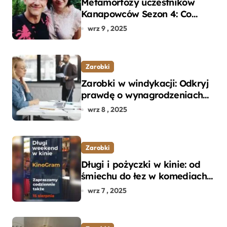
Metamorfozy uczestników
Kanapowców Sezon 4: Co
naprawdę zaskoczyło
wrz 9 , 2025
ekspertów?
Zarobki
Zarobki w windykacji: Odkryj
prawdę o wynagrodzeniach
specjalistów w branży
wrz 8 , 2025
Zarobki
Długi i pożyczki w kinie: od
śmiechu do łez w komediach i
dramatach
wrz 7 , 2025