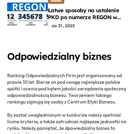
Biznes
Łatwe sposoby na ustalenie
PKD po numerze REGON w
kilku prostych krokach
sie 31 , 2025
Odpowiedzialny biznes
Ranking Odpowiedzialnych Firm jest organizowany od
prawie 10 lat. Bierze on pod uwagę największe polskie
spółki i ocenia pod kątem jakości zarządzania społeczną
odpowiedzialnością biznesu. Tworzeniem takiego
rankingu zajmują się osoby z Centrum Etyki Biznesu.
By zostać uwzględnionym w konkursie należy spełniać
liczne kryteria, a także zatrudniać najlepsze jednostki na
rynku. Należy pamiętać, że dpowiedzialny biznes to