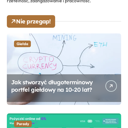
rzetelność, zaangażowanie i pracowitość.
Nie przegap!
Giełda
Jak stworzyć długoterminowy
portfel giełdowy na 10-20 lat?
Porady