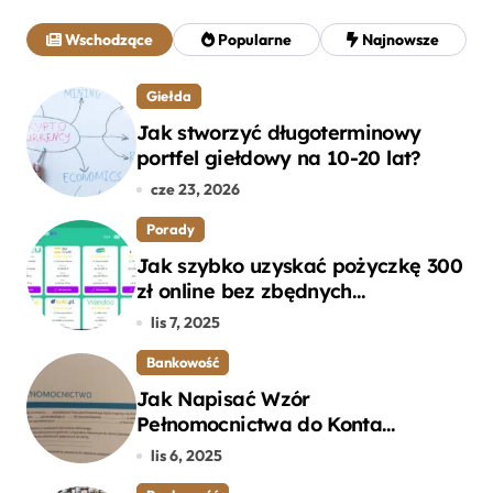
a
j
Wschodzące
Popularne
Najnowsze
:
Giełda
Jak stworzyć długoterminowy
portfel giełdowy na 10-20 lat?
cze 23, 2026
Porady
Jak szybko uzyskać pożyczkę 300
zł online bez zbędnych
formalności?
lis 7, 2025
Bankowość
Jak Napisać Wzór
Pełnomocnictwa do Konta
Bankowego – Praktyczny
lis 6, 2025
Przewodnik