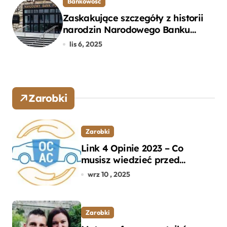
Bankowość
Zaskakujące szczegóły z historii
narodzin Narodowego Banku
Polskiego, o których mogłeś nie
lis 6, 2025
wiedzieć
Zarobki
Zarobki
Link 4 Opinie 2023 – Co
musisz wiedzieć przed
wyborem ubezpieczenia OC i
wrz 10 , 2025
AC?
Zarobki