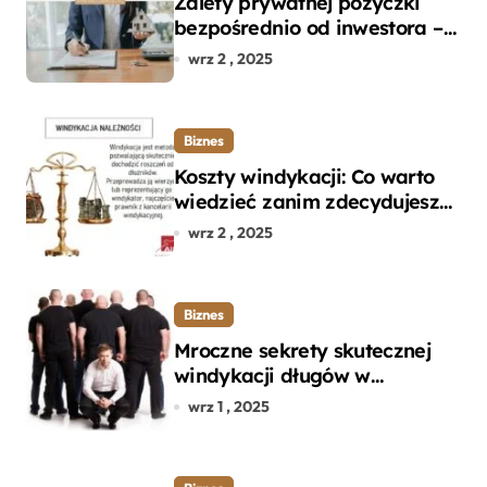
Zalety prywatnej pożyczki
bezpośrednio od inwestora –
dlaczego warto?
wrz 2 , 2025
Biznes
Koszty windykacji: Co warto
wiedzieć zanim zdecydujesz
się na odzyskanie długu?
wrz 2 , 2025
Biznes
Mroczne sekrety skutecznej
windykacji długów w
departamencie windykacji
wrz 1 , 2025
terenowej