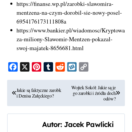
https://finanse.wp.pl/zarobki-slawomira-
mentzena-na-czym-dorobil-sie-nowy-posel-
6954176173111808a
https://www.bankier.pl/wiadomosc/Kryptowalut
za-miliony-Slawomir-Mentzen-pokazal-
swoj-majatek-8656681.html
Facebook
X
Pinterest
Tumblr
Reddit
Wykop
Copy
Link
N
Wojtek Sokół: Jakie są je
Jakie są faktyczne zarobk
go zarobki i źródła doch
a
i Denisa Załęckiego?
odów?
w
i
Autor:
Jacek Pawlicki