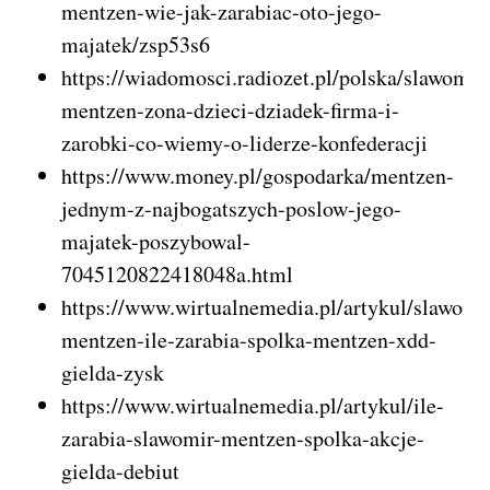
mentzen-wie-jak-zarabiac-oto-jego-
majatek/zsp53s6
https://wiadomosci.radiozet.pl/polska/slawomir
mentzen-zona-dzieci-dziadek-firma-i-
zarobki-co-wiemy-o-liderze-konfederacji
https://www.money.pl/gospodarka/mentzen-
jednym-z-najbogatszych-poslow-jego-
majatek-poszybowal-
7045120822418048a.html
https://www.wirtualnemedia.pl/artykul/slawomi
mentzen-ile-zarabia-spolka-mentzen-xdd-
gielda-zysk
https://www.wirtualnemedia.pl/artykul/ile-
zarabia-slawomir-mentzen-spolka-akcje-
gielda-debiut