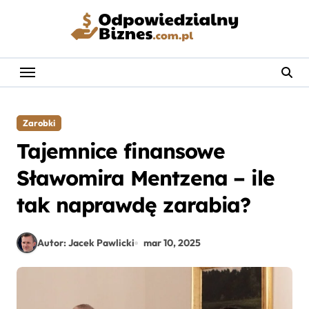
Skip
to
content
Zarobki
Tajemnice finansowe
Sławomira Mentzena – ile
tak naprawdę zarabia?
Autor: Jacek Pawlicki
mar 10, 2025