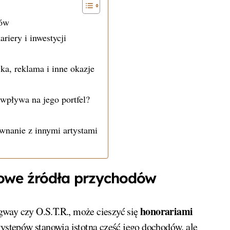
dów
riery i inwestycji
a, reklama i inne okazje
wpływa na jego portfel?
wnanie z innymi artystami
nowe źródła przychodów
honorariami
gway czy O.S.T.R., może cieszyć się
występów stanowią istotną część jego dochodów, ale