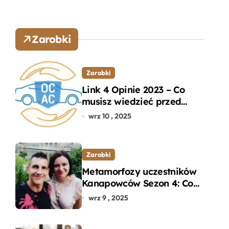
Zarobki
Zarobki
Link 4 Opinie 2023 – Co
musisz wiedzieć przed
wyborem ubezpieczenia
wrz 10 , 2025
OC i AC?
Zarobki
Metamorfozy uczestników
Kanapowców Sezon 4: Co
naprawdę zaskoczyło
wrz 9 , 2025
ekspertów?