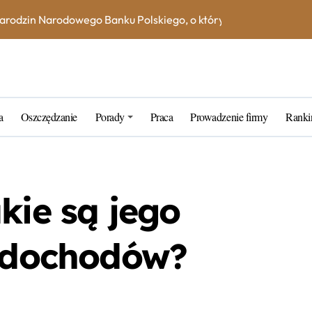
na książeczce mieszkaniowej w 2023 roku? Skorzystaj z kalkula
e – jak uniknąć dodatkowych kosztów i opłat?
ne blogerskie porady na 2023 rok
rtner w zarządzaniu kapitałem
a
Oszczędzanie
Porady
Praca
Prowadzenie firmy
Ranki
k wybrać najlepszą inwestycję dla siebie?
tarych funtów w NBP – co warto wiedzieć?
tfel giełdowy na 10-20 lat?
kie są jego
a dochodów?