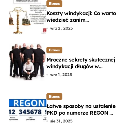
Biznes
Koszty windykacji: Co warto
wiedzieć zanim
zdecydujesz się na
wrz 2 , 2025
odzyskanie długu?
Biznes
Mroczne sekrety skutecznej
windykacji długów w
departamencie windykacji
wrz 1 , 2025
terenowej
Biznes
Łatwe sposoby na ustalenie
PKD po numerze REGON w
kilku prostych krokach
sie 31 , 2025