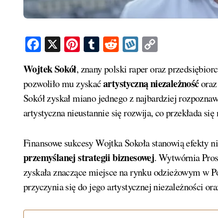
Facebook
X
Pinterest
Tumblr
Reddit
Wykop
Copy
Link
Wojtek Sokół
, znany polski raper oraz przedsiębior
artystyczną niezależność
pozwoliło mu zyskać
oraz 
Sokół zyskał miano jednego z najbardziej rozpoznaw
artystyczna nieustannie się rozwija, co przekłada si
Finansowe sukcesy Wojtka Sokoła stanowią efekty ni
przemyślanej strategii biznesowej
. Wytwórnia Pros
zyskała znaczące miejsce na rynku odzieżowym w Po
przyczynia się do jego artystycznej niezależności or