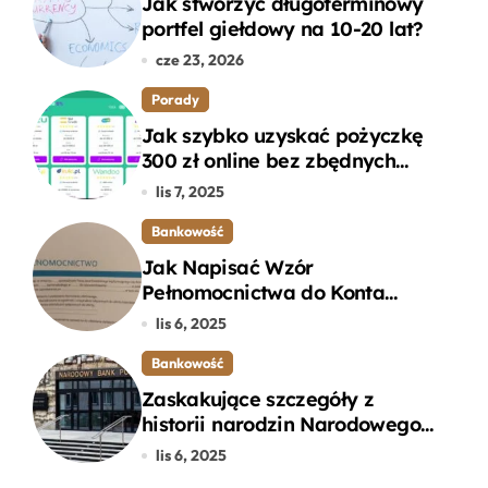
Jak stworzyć długoterminowy
portfel giełdowy na 10-20 lat?
cze 23, 2026
Porady
Jak szybko uzyskać pożyczkę
300 zł online bez zbędnych
formalności?
lis 7, 2025
Bankowość
Jak Napisać Wzór
Pełnomocnictwa do Konta
Bankowego – Praktyczny
lis 6, 2025
Przewodnik
Bankowość
Zaskakujące szczegóły z
historii narodzin Narodowego
Banku Polskiego, o których
lis 6, 2025
mogłeś nie wiedzieć