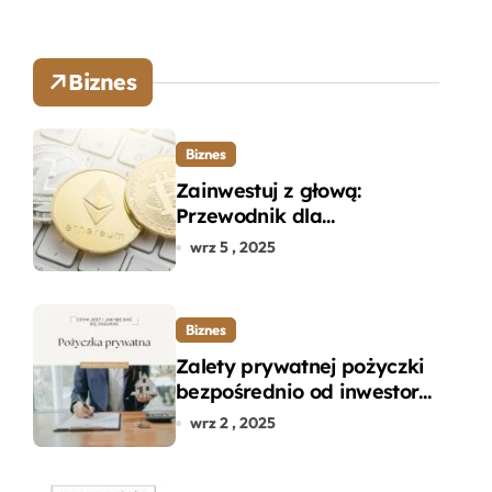
Biznes
Biznes
Zainwestuj z głową:
Przewodnik dla
początkujących w zakupie
wrz 5 , 2025
kryptowalut bez wpadek
Biznes
Zalety prywatnej pożyczki
bezpośrednio od inwestora
– dlaczego warto?
wrz 2 , 2025