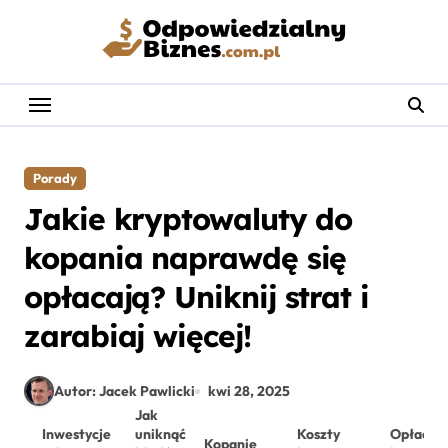
Skip
to
content
Porady
Jakie kryptowaluty do
kopania naprawdę się
opłacają? Uniknij strat i
zarabiaj więcej!
Autor: Jacek Pawlicki
kwi 28, 2025
Jak
Inwestycje
uniknąć
Koszty
Opłacal
Kopanie