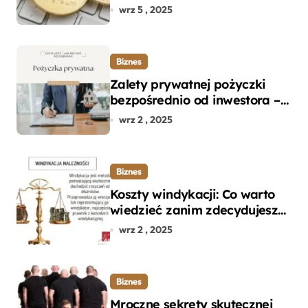
początkujących w zakupie
wrz 5 , 2025
kryptowalut bez wpadek
Biznes
Zalety prywatnej pożyczki
bezpośrednio od inwestora –
dlaczego warto?
wrz 2 , 2025
Biznes
Koszty windykacji: Co warto
wiedzieć zanim zdecydujesz
się na odzyskanie długu?
wrz 2 , 2025
Biznes
Mroczne sekrety skutecznej