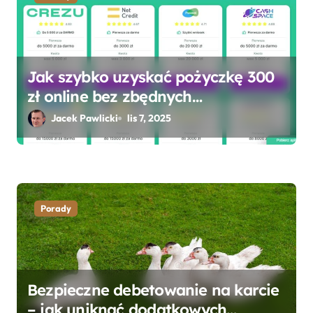
Jak szybko uzyskać pożyczkę 300
zł online bez zbędnych
formalności?
Jacek Pawlicki
lis 7, 2025
Porady
Bezpieczne debetowanie na karcie
– jak uniknąć dodatkowych