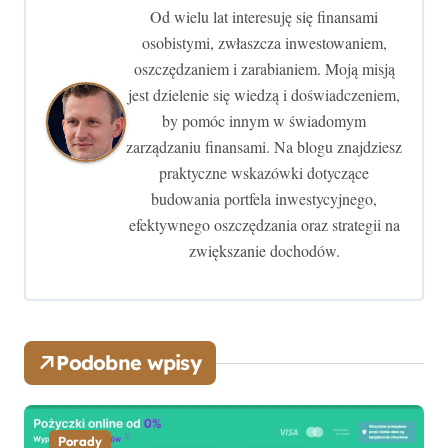
Od wielu lat interesuję się finansami
a
osobistymi, zwłaszcza inwestowaniem,
c
oszczędzaniem i zarabianiem. Moją misją
jest dzielenie się wiedzą i doświadczeniem,
j
by pomóc innym w świadomym
zarządzaniu finansami. Na blogu znajdziesz
a
praktyczne wskazówki dotyczące
w
budowania portfela inwestycyjnego,
efektywnego oszczędzania oraz strategii na
p
zwiększanie dochodów.
i
s
u
Podobne wpisy
Porady