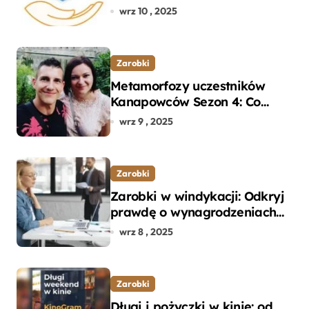
wyborem ubezpieczenia OC i
wrz 10 , 2025
AC?
Zarobki
Metamorfozy uczestników
Kanapowców Sezon 4: Co
naprawdę zaskoczyło
wrz 9 , 2025
ekspertów?
Zarobki
Zarobki w windykacji: Odkryj
prawdę o wynagrodzeniach
specjalistów w branży
wrz 8 , 2025
Zarobki
Długi i pożyczki w kinie: od