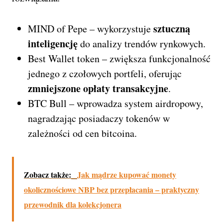
sztuczną
MIND of Pepe – wykorzystuje
inteligencję
do analizy trendów rynkowych.
Best Wallet token – zwiększa funkcjonalność
jednego z czołowych portfeli, oferując
zmniejszone opłaty transakcyjne
.
BTC Bull – wprowadza system airdropowy,
nagradzając posiadaczy tokenów w
zależności od cen bitcoina.
Zobacz także:
Jak mądrze kupować monety
okolicznościowe NBP bez przepłacania – praktyczny
przewodnik dla kolekcjonera