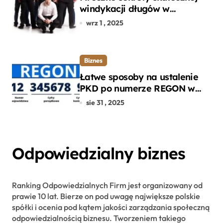
windykacji długów w
departamencie windykacji
wrz 1 , 2025
terenowej
Biznes
Łatwe sposoby na ustalenie
PKD po numerze REGON w
kilku prostych krokach
sie 31 , 2025
Odpowiedzialny biznes
Ranking Odpowiedzialnych Firm jest organizowany od
prawie 10 lat. Bierze on pod uwagę największe polskie
spółki i ocenia pod kątem jakości zarządzania społeczną
odpowiedzialnością biznesu. Tworzeniem takiego