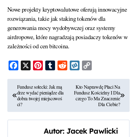
Nowe projekty kryptowalutowe oferują innowacyjne
rozwiązania, takie jak staking tokenów dla
generowania mocy wydobywczej oraz systemy
airdropowe, które nagradzają posiadaczy tokenów w
zależności od cen bitcoina.
Facebook
X
Pinterest
Tumblr
Reddit
Wykop
Copy
Link
N
Fundusz sołecki: Jak mą
Kto Naprawdę Płaci Na
drze wydać pieniądze dla
Fundusz Kościelny I Dla
a
dobra twojej miejscowoś
czego To Ma Znaczenie
ci?
Dla Ciebie?
w
i
Autor:
Jacek Pawlicki
g