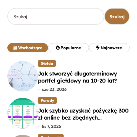
S
z
u
k
a
j
Wschodzące
Popularne
Najnowsze
:
Giełda
Jak stworzyć długoterminowy
portfel giełdowy na 10-20 lat?
cze 23, 2026
Porady
Jak szybko uzyskać pożyczkę 300
zł online bez zbędnych
formalności?
lis 7, 2025