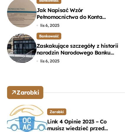
Bankowość
Jak Napisać Wzór
Pełnomocnictwa do Konta
Bankowego – Praktyczny
lis 6, 2025
Przewodnik
Bankowość
Zaskakujące szczegóły z historii
narodzin Narodowego Banku
Polskiego, o których mogłeś nie
lis 6, 2025
wiedzieć
Zarobki
Zarobki
Link 4 Opinie 2023 – Co
musisz wiedzieć przed