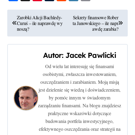
Link
N
Zarobki Alicji Bachledy-
Sekrety finansowe Rober
Curuś – ile naprawdę wy
ta Janowskiego – ile napr
a
noszą?
awdę zarabia?
w
i
Autor:
Jacek Pawlicki
g
Od wielu lat interesuję się finansami
osobistymi, zwłaszcza inwestowaniem,
a
oszczędzaniem i zarabianiem. Moją misją
c
jest dzielenie się wiedzą i doświadczeniem,
by pomóc innym w świadomym
j
zarządzaniu finansami. Na blogu znajdziesz
a
praktyczne wskazówki dotyczące
budowania portfela inwestycyjnego,
w
efektywnego oszczędzania oraz strategii na