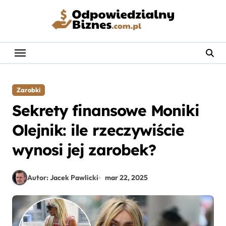
Skip
to
content
Zarobki
Sekrety finansowe Moniki
Olejnik: ile rzeczywiście
wynosi jej zarobek?
Autor: Jacek Pawlicki
mar 22, 2025