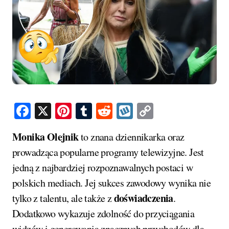
Facebook
X
Pinterest
Tumblr
Reddit
Wykop
Copy
Link
Monika Olejnik
to znana dziennikarka oraz
prowadząca popularne programy telewizyjne. Jest
jedną z najbardziej rozpoznawalnych postaci w
polskich mediach. Jej sukces zawodowy wynika nie
doświadczenia
tylko z talentu, ale także z
.
Dodatkowo wykazuje zdolność do przyciągania
widzów i generowania znacznych przychodów dla